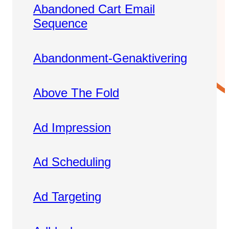
Abandoned Cart Email
Snapchat annoncering
Sequence
LinkedIn annoncering
Pinterest annoncering
Abandonment-Genaktivering
TikTok annoncering
Above The Fold
PAID SEARCH
Google Ads
Ad Impression
Display annoncering
YouTube annoncering
Ad Scheduling
Google shopping
Bing Ads
Ad Targeting
E-MAIL MARKETING