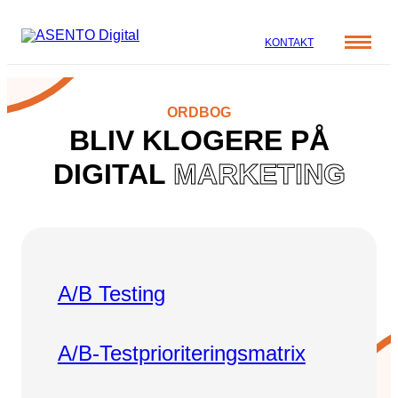
KONTAKT
Cases
ORDBOG
Specialer
BLIV KLOGERE PÅ
Viden
ORGANIC SEARCH
DIGITAL
MARKETING
Om os
Blog
SEO
Nyhedsbrev
Mød teamet
GEO
Webinar
Karriere
Programmatic SEO
Whitepapers
A/B Testing
FÅ KORTLAGT DIN AI SYNLIGHED
A/B-Testprioriteringsmatrix
PAID SOCIAL
Meta annoncering