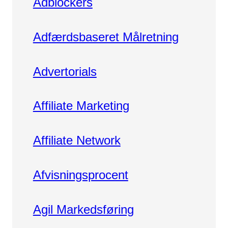
Adblockers
Kampagnemails
Leadgenerering
Adfærdsbaseret Målretning
E-mail automation
TRACKING
Advertorials
Server-Side Tracking
Affiliate Marketing
Affiliate Network
Afvisningsprocent
Agil Markedsføring