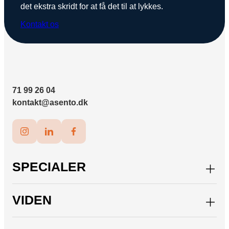
det ekstra skridt for at få det til at lykkes.
Kontakt os
71 99 26 04
kontakt@asento.dk
SPECIALER
VIDEN
Paid Social
Paid Search
Organic Search