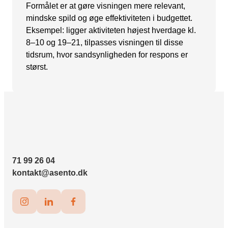
Formålet er at gøre visningen mere relevant,
Snapchat annoncering
mindske spild og øge effektiviteten i budgettet.
Eksempel: ligger aktiviteten højest hverdage kl.
LinkedIn annoncering
8–10 og 19–21, tilpasses visningen til disse
Pinterest annoncering
tidsrum, hvor sandsynligheden for respons er
størst.
TikTok annoncering
PAID SEARCH
Google Ads
Display annoncering
YouTube annoncering
71 99 26 04
Google shopping
kontakt@asento.dk
Bing Ads
E-MAIL MARKETING