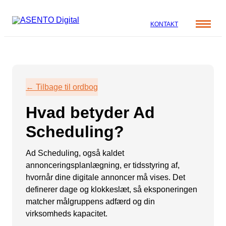
KONTAKT
Cases
Specialer
Viden
← Tilbage til ordbog
ORGANIC SEARCH
Om os
Blog
Hvad betyder Ad
SEO
Nyhedsbrev
Mød teamet
Scheduling?
GEO
Webinar
Karriere
Programmatic SEO
Ad Scheduling, også kaldet
Whitepapers
annonceringsplanlægning, er tidsstyring af,
FÅ KORTLAGT DIN AI SYNLIGHED
hvornår dine digitale annoncer må vises. Det
definerer dage og klokkeslæt, så eksponeringen
PAID SOCIAL
matcher målgruppens adfærd og din
virksomheds kapacitet.
Meta annoncering