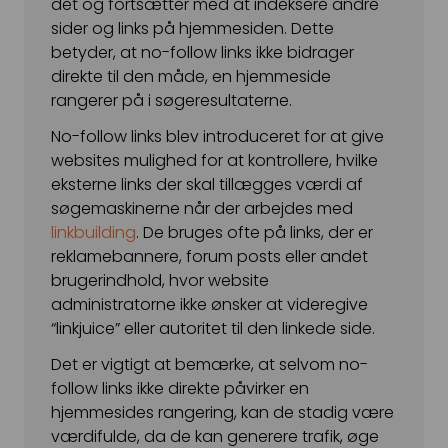
det og fortsætter med at indeksere andre
Snapchat annoncering
sider og links på hjemmesiden. Dette
betyder, at no-follow links ikke bidrager
LinkedIn annoncering
direkte til den måde, en hjemmeside
rangerer på i søgeresultaterne.
Pinterest annoncering
No-follow links blev introduceret for at give
TikTok annoncering
websites mulighed for at kontrollere, hvilke
eksterne links der skal tillægges værdi af
PAID SEARCH
søgemaskinerne når der arbejdes med
Google Ads
linkbuilding
. De bruges ofte på links, der er
reklamebannere, forum posts eller andet
Display annoncering
brugerindhold, hvor website
YouTube annoncering
administratorne ikke ønsker at videregive
“linkjuice” eller autoritet til den linkede side.
Google shopping
Det er vigtigt at bemærke, at selvom no-
Bing Ads
follow links ikke direkte påvirker en
hjemmesides rangering, kan de stadig være
E-MAIL MARKETING
værdifulde, da de kan generere trafik, øge