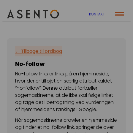
KONTAKT
Cases
Specialer
Viden
← Tilbage til ordbog
ORGANIC SEARCH
Om os
Blog
No-follow
SEO
Nyhedsbrev
Mød teamet
No-follow links er links på en hjemmeside,
GEO
Webinar
hvor der er tilføjet en særlig attribut kaldet
Karriere
Programmatic SEO
“no-follow”. Denne attribut fortæller
Whitepapers
søgemaskinerne, at de ikke skal følge linket
FÅ KORTLAGT DIN AI SYNLIGHED
og tage det i betragtning ved vurderingen
af hjemmesidens rankings i Google.
PAID SOCIAL
Når søgemaskinerne crawler en hjemmeside
og finder et no-follow link, springer de over
Meta annoncering