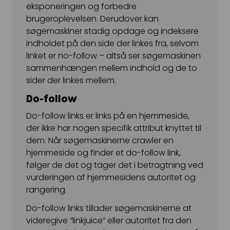
eksponeringen og forbedre
Kampagnemails
brugeroplevelsen. Derudover kan
Leadgenerering
søgemaskiner stadig opdage og indeksere
indholdet på den side der linkes fra, selvom
E-mail automation
linket er no-follow – altså ser søgemaskinen
sammenhængen mellem indhold og de to
TRACKING
sider der linkes mellem.
Server-Side Tracking
Do-follow
Do-follow links er links på en hjemmeside,
der ikke har nogen specifik attribut knyttet til
dem. Når søgemaskinerne crawler en
hjemmeside og finder et do-follow link,
følger de det og tager det i betragtning ved
vurderingen af hjemmesidens autoritet og
rangering.
Do-follow links tillader søgemaskinerne at
videregive “linkjuice” eller autoritet fra den