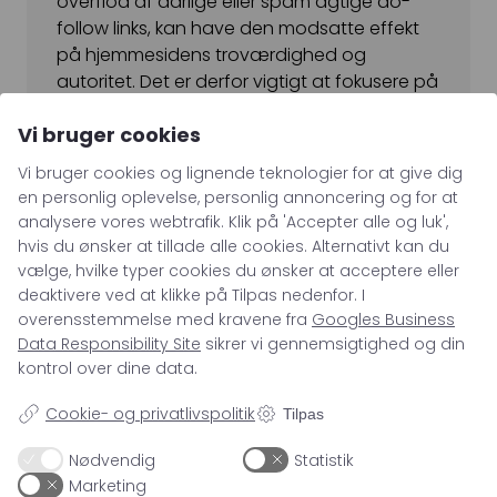
overflod af dårlige eller spam agtige do-
follow links, kan have den modsatte effekt
på hjemmesidens troværdighed og
autoritet. Det er derfor vigtigt at fokusere på
at opnå links fra troværdige og relevante
Vi bruger cookies
kilder, inden for hjemmesidens emne eller
niche.
Vi bruger cookies og lignende teknologier for at give dig
en personlig oplevelse, personlig annoncering og for at
analysere vores webtrafik. Klik på 'Accepter alle og luk',
hvis du ønsker at tillade alle cookies. Alternativt kan du
vælge, hvilke typer cookies du ønsker at acceptere eller
deaktivere ved at klikke på Tilpas nedenfor. I
overensstemmelse med kravene fra
Googles Business
Data Responsibility Site
sikrer vi gennemsigtighed og din
kontrol over dine data.
71 99 26 04
kontakt@asento.dk
Cookie- og privatlivspolitik
Tilpas
Nødvendig
Statistik
Marketing