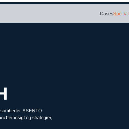
Cases
Special
Bl
SOCIAL
PAID SEARCH
E-MA
ring
Google Ads
Kampagnemai
We
oncering
Display annoncering
Leadgenereri
Wh
oncering
YouTube annoncering
E-mail autom
oncering
Google shopping
cering
Bing Ads
H
virksomheder. ASENTO
ncheindsigt og strategier,