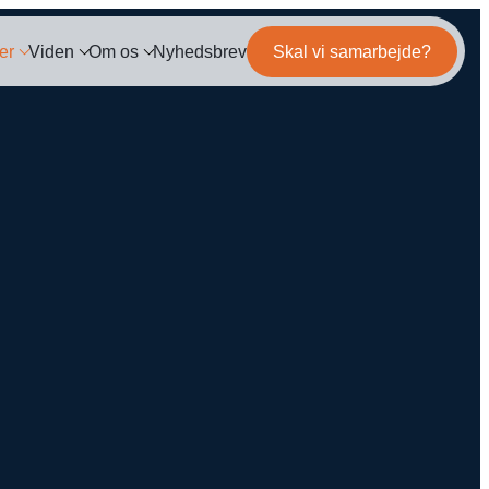
er
Viden
Om os
Nyhedsbrev
Skal vi samarbejde?
og
Mød teamet
IL MARKETING
TRACKING
ls
Server-Side Tracking
binar
Karriere
ng
itepapers
ation