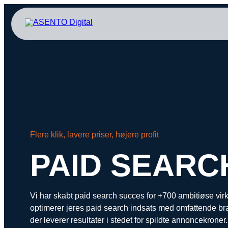
ORGANIC SEARCH
PAID 
SEO
Meta annonce
GEO
Snapchat ann
Programmatic SEO
LinkedIn ann
FÅ KORTLAGT DIN AI SYNLIGHED
Pinterest ann
Flere klik, lavere priser, højere profit
TikTok annon
PAID SEARC
Vi har skabt paid search succes for +700 ambitiøse 
optimerer jeres paid search indsats med omfattende bra
der leverer resultater i stedet for spildte annoncekroner.