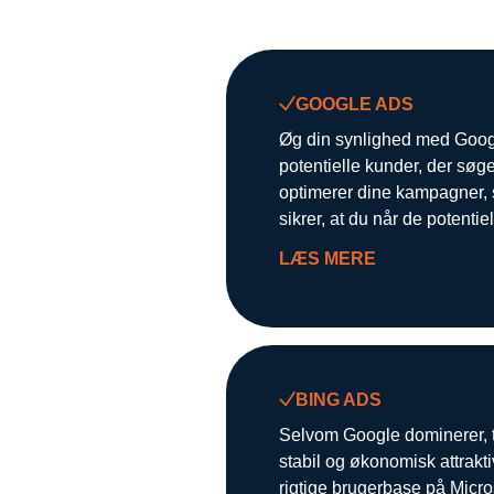
GOOGLE ADS
Øg din synlighed med Googl
potentielle kunder, der søge
optimerer dine kampagner, 
sikrer, at du når de potentiel
LÆS MERE
BING ADS
Selvom Google dominerer, ti
stabil og økonomisk attrakt
rigtige brugerbase på Micro