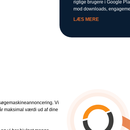
rigtige brugere i Google Pl
mod downloads, engagement 
LÆS MERE
t søgemaskineannoncering. Vi
får maksimal værdi ud af dine