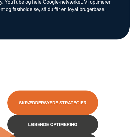
ay, YouTube og hele Google-netværket. Vi optimerer
og fastholdelse, så du får en loyal brugerbase.
SKRÆDDERSYEDE STRATEGIER
LØBENDE OPTIMERING