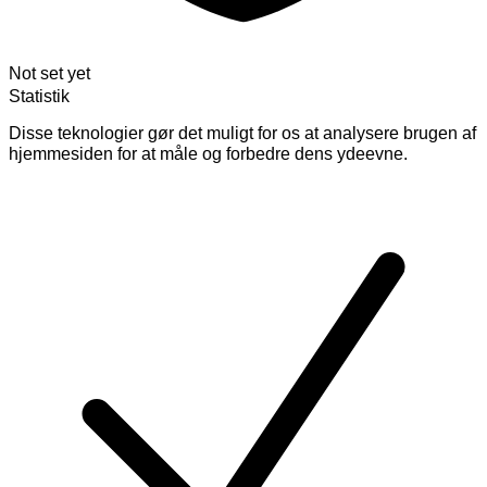
Not set yet
Statistik
Disse teknologier gør det muligt for os at analysere brugen af
hjemmesiden for at måle og forbedre dens ydeevne.
Skift
cookies
for
Statistik