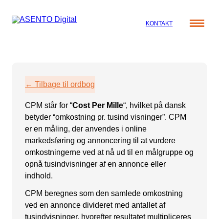
KONTAKT
Cases
Specialer
Viden
← Tilbage til ordbog
ORGANIC SEARCH
Om os
Blog
CPM står for “
Cost Per Mille
“, hvilket på dansk
SEO
Nyhedsbrev
Mød teamet
betyder “omkostning pr. tusind visninger”. CPM
GEO
Webinar
er en måling, der anvendes i online
markedsføring og annoncering til at vurdere
Karriere
Programmatic SEO
omkostningerne ved at nå ud til en målgruppe og
Whitepapers
FÅ KORTLAGT DIN AI SYNLIGHED
opnå tusindvisninger af en annonce eller
indhold.
PAID SOCIAL
CPM beregnes som den samlede omkostning
ved en annonce divideret med antallet af
Meta annoncering
tusindvisninger, hvorefter resultatet multipliceres