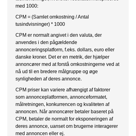
med 1000:
Snapchat annoncering
CPM = (Samlet omkostning / Antal
LinkedIn annoncering
tusindvisninger) * 1000
Pinterest annoncering
CPM er normalt angivet i den valuta, der
TikTok annoncering
anvendes i den pågældende
annonceringsplatform, f.eks. dollars, euro eller
PAID SEARCH
danske kroner. Det er en metrik, der hjælper
annoncører med at forstå omkostningerne ved at
Google Ads
nå ud til en bredere målgruppe og øge
synligheden af deres annonce.
Display annoncering
CPM priser kan variere afhængigt af faktorer
YouTube annoncering
som annonceplatformen, annonceformatet,
Google shopping
målretningen, konkurrencen og kvaliteten af
annoncen. Når annoncører betaler baseret på
Bing Ads
CPM, betaler de normalt for eksponeringen af
deres annonce, uanset om brugerne interagerer
E-MAIL MARKETING
med annoncen eller ej.