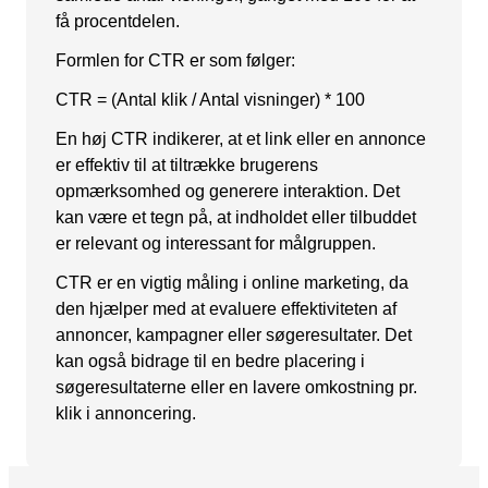
få procentdelen.
Snapchat annoncering
Formlen for CTR er som følger:
LinkedIn annoncering
CTR = (Antal klik / Antal visninger) * 100
Pinterest annoncering
En høj CTR indikerer, at et link eller en annonce
TikTok annoncering
er effektiv til at tiltrække brugerens
opmærksomhed og generere interaktion. Det
PAID SEARCH
kan være et tegn på, at indholdet eller tilbuddet
er relevant og interessant for målgruppen.
Google Ads
CTR er en vigtig måling i online marketing, da
Display annoncering
den hjælper med at evaluere effektiviteten af ​​
YouTube annoncering
annoncer, kampagner eller søgeresultater. Det
kan også bidrage til en bedre placering i
Google shopping
søgeresultaterne eller en lavere omkostning pr.
Bing Ads
klik i annoncering.
E-MAIL MARKETING