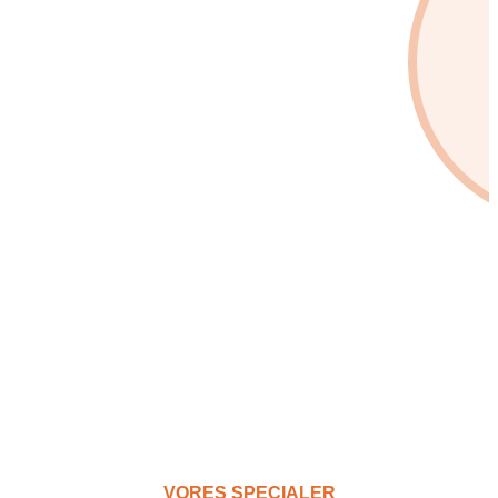
Snapchat annoncering
LinkedIn annoncering
Pinterest annoncering
TikTok annoncering
PAID SEARCH
Google Ads
Display annoncering
YouTube annoncering
Google shopping
Bing Ads
E-MAIL MARKETING
VORES SPECIALER