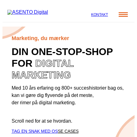
KONTAKT
Cases
Marketing, du mærker
Specialer
DIN ONE-STOP-SHOP
Viden
ORGANIC SEARCH
Om os
FOR
DIGITAL
Blog
SEO
Nyhedsbrev
Mød teamet
MARKETING
GEO
Webinar
Med 10 års erfaring og 800+ succeshistorier bag os,
Karriere
Programmatic SEO
kan vi gøre dig flyvende på det meste,
Whitepapers
FÅ KORTLAGT DIN AI SYNLIGHED
der rimer på digital marketing.
PAID SOCIAL
Scroll ned for at se hvordan.
TAG EN SNAK MED OS
SE CASES
Meta annoncering