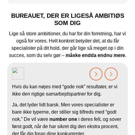
BUREAUET, DER ER LIGESÅ AMBITIØS
SOM DIG
Lige så store ambitioner, du har for din forretning, har vi
også for vores. Helt konkret betyder det, at du får
specialister på dit hold, der går lige så meget op i din
succes, som du selv gør –
måske endda endnu mere
.
r
Hvis du kan nøjes med “gode nok” resultater, er vi
N
ikke den rigtige samarbejdspartner for dig.
p
Ja, det lyder lidt barsk. Men vores specialister er
F
bare ikke typerne, der stiller sig tilfreds med “godt
f
nok.” De vil være
number one
i deres felt, og sover
i
først godt, når de har sikret dig den ekstra procent,
r
der får dig foran dine konkurrenter.