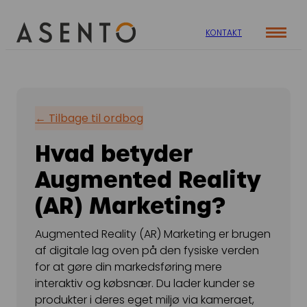
KONTAKT
Cases
Specialer
Viden
← Tilbage til ordbog
ORGANIC SEARCH
Om os
Blog
Hvad betyder
SEO
Nyhedsbrev
Mød teamet
Augmented Reality
GEO
Webinar
Karriere
(AR) Marketing?
Programmatic SEO
Whitepapers
FÅ KORTLAGT DIN AI SYNLIGHED
Augmented Reality (AR) Marketing er brugen
af digitale lag oven på den fysiske verden
for at gøre din markedsføring mere
PAID SOCIAL
interaktiv og købsnær. Du lader kunder se
produkter i deres eget miljø via kameraet,
Meta annoncering