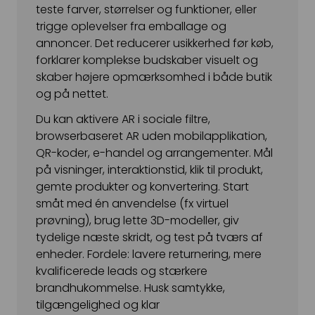
teste farver, størrelser og funktioner, eller
Snapchat annoncering
trigge oplevelser fra emballage og
annoncer. Det reducerer usikkerhed før køb,
LinkedIn annoncering
forklarer komplekse budskaber visuelt og
Pinterest annoncering
skaber højere opmærksomhed i både butik
og på nettet.
TikTok annoncering
Du kan aktivere AR i sociale filtre,
PAID SEARCH
browserbaseret AR uden mobilapplikation,
QR-koder, e-handel og arrangementer. Mål
Google Ads
på visninger, interaktionstid, klik til produkt,
Display annoncering
gemte produkter og konvertering. Start
småt med én anvendelse (fx virtuel
YouTube annoncering
prøvning), brug lette 3D-modeller, giv
tydelige næste skridt, og test på tværs af
Google shopping
enheder. Fordele: lavere returnering, mere
Bing Ads
kvalificerede leads og stærkere
brandhukommelse. Husk samtykke,
E-MAIL MARKETING
tilgængelighed og klar