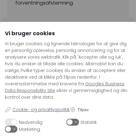
forventningsafstemning.
Kampagnemails
Leadgenerering
E-mail automation
Vi bruger cookies
TRACKING
Vi bruger cookies og lignende teknologier for at give dig
en personlig oplevelse, personlig annoncering og for at
Server-Side Tracking
analysere vores webtrafik. Klik på 'Accepter alle og luk',
71 99 26 04
hvis du ønsker at tillade alle cookies. Alternativt kan du
vælge, hvilke typer cookies du ønsker at acceptere eller
kontakt@asento.dk
deaktivere ved at klikke på Tilpas nedenfor. I
overensstemmelse med kravene fra
Googles Business
Data Responsibility Site
sikrer vi gennemsigtighed og din
kontrol over dine data.
SPECIALER
Cookie- og privatlivspolitik
Tilpas
Nødvendig
Statistik
Paid Social
VIDEN
Marketing