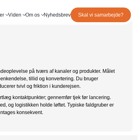
er
Viden
Om os
Nyhedsbrev
Skal vi samarbejde?
og
Mød teamet
IL MARKETING
TRACKING
ls
Server-Side Tracking
binar
Karriere
ng
itepapers
ation
deoplevelse på tværs af kanaler og produkter. Målet
 genkendelse, tillid og konvertering. Du bruger
cerer tvivl og friktion i kunderejsen.
ortlæg kontaktpunkter; gennemfør tjek før lancering.
d, og logistikken holde løftet. Typiske faldgruber er
gentages konsekvent.