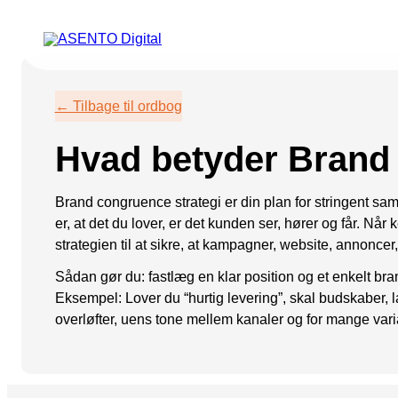
ORGANIC SEARCH
PAID 
← Tilbage til ordbog
SEO
Meta annonce
Hvad betyder Brand 
GEO
Snapchat ann
Programmatic SEO
LinkedIn ann
Brand congruence strategi er din plan for stringent s
er, at det du lover, er det kunden ser, hører og får. Når
FÅ KORTLAGT DIN AI SYNLIGHED
Pinterest ann
strategien til at sikre, at kampagner, website, annonce
TikTok annon
Sådan gør du: fastlæg en klar position og et enkelt bran
Eksempel: Lover du “hurtig levering”, skal budskaber, l
overløfter, uens tone mellem kanaler og for mange vari