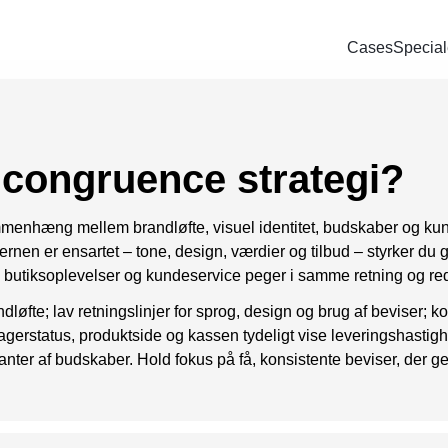
Cases
Special
Bl
SOCIAL
PAID SEARCH
E-MA
ring
Google Ads
Kampagnemai
We
congruence strategi?
oncering
Display annoncering
Leadgenereri
Wh
oncering
YouTube annoncering
E-mail autom
ammenhæng mellem brandløfte, visuel identitet, budskaber og kun
 kernen er ensartet – tone, design, værdier og tilbud – styrker du
oncering
Google shopping
r, butiksoplevelser og kundeservice peger i samme retning og redu
cering
Bing Ads
dløfte; lav retningslinjer for sprog, design og brug af beviser; k
agerstatus, produktside og kassen tydeligt vise leveringshastighe
anter af budskaber. Hold fokus på få, konsistente beviser, der 