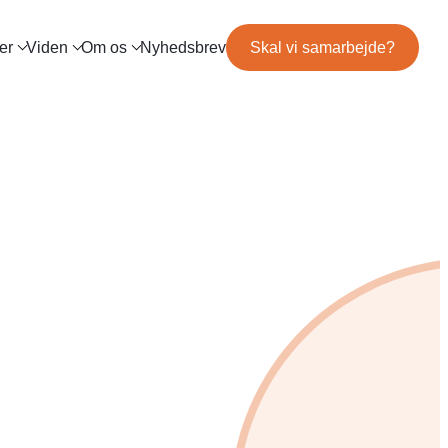
er
Viden
Om os
Nyhedsbrev
Skal vi samarbejde?
og
Mød teamet
IL MARKETING
TRACKING
ls
Server-Side Tracking
binar
Karriere
ng
itepapers
ation