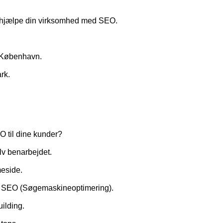
n hjælpe din virksomhed med SEO.
e København.
rk.
O til dine kunder?
lv benarbejdet.
meside.
ng SEO (Søgemaskineoptimering).
uilding.