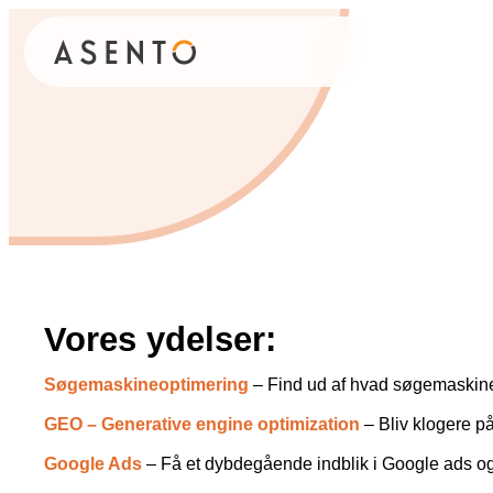
ORGANIC SEARCH
PAID 
SEO
Meta annonce
GEO
Snapchat ann
Programmatic SEO
LinkedIn ann
FÅ KORTLAGT DIN AI SYNLIGHED
Pinterest ann
TikTok annon
Vores ydelser:
Søgemaskineoptimering
– Find ud af hvad søgemaskineo
GEO – Generative engine optimization
– Bliv klogere på
Google Ads
– Få et dybdegående indblik i Google ads og 