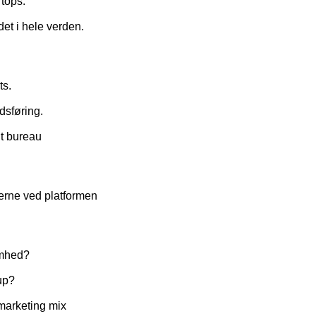
 tops.
det i hele verden.
ts.
sføring.
it bureau
erne ved platformen
omhed?
up?
 marketing mix