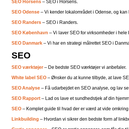
SEO Horsens
– SEO i Horsens.
SEO Odense
– Vi kender lokalområdet i Odense, og ka
SEO Randers
– SEO i Randers.
SEO København
– Vi laver SEO for virksomheder i hel
SEO Danmark
– Vi har en strategi målrettet SEO i Danma
SEO
SEO værktøjer
– De bedste SEO værktøjer vi anbefaler.
White label SEO
– Ønsker du at kunne tilbyde, at lave SE
SEO Analyse
– Få udarbejdet en SEO analyse, og lav se
SEO Rapport
– Lad os lave et sundhedstjek af din hjem
SEO
– Komplet guide til hvad der er værd at vide omkri
Linkbuilding
– Hvordan vi sikrer den bedste form af linkb