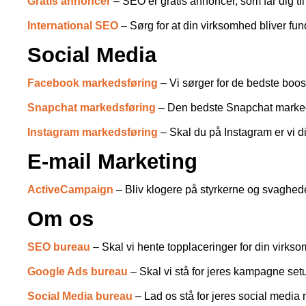
Gratis annoncer
– SEO er gratis annoncer, som får dig til
International SEO
– Sørg for at din virksomhed bliver fun
Social Media
Facebook markedsføring
– Vi sørger for de bedste boos
Snapchat markedsføring
– Den bedste Snapchat marked
Instagram markedsføring
– Skal du på Instagram er vi d
E-mail Marketing
ActiveCampaign
– Bliv klogere på styrkerne og svaghed
Om os
SEO bureau
– Skal vi hente topplaceringer for din virks
Google Ads bureau
– Skal vi stå for jeres kampagne set
Social Media bureau
– Lad os stå for jeres social media