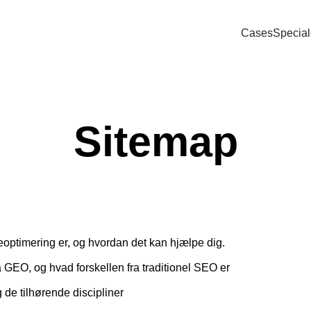
Cases
Special
Bl
SOCIAL
PAID SEARCH
E-MA
ring
Google Ads
Kampagnemai
We
Sitemap
oncering
Display annoncering
Leadgenereri
Wh
oncering
YouTube annoncering
E-mail autom
oncering
Google shopping
cering
Bing Ads
ptimering er, og hvordan det kan hjælpe dig.
 GEO, og hvad forskellen fra traditionel SEO er
de tilhørende discipliner