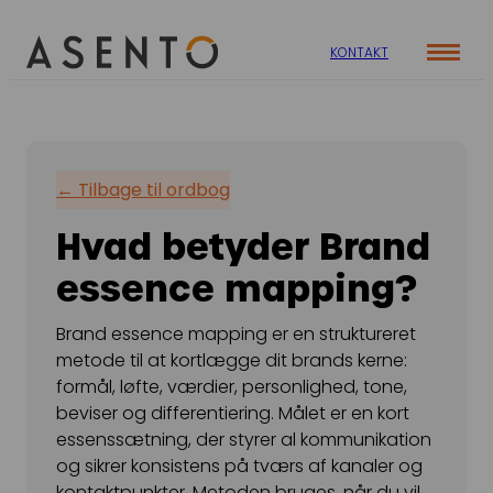
KONTAKT
Cases
Specialer
Viden
← Tilbage til ordbog
ORGANIC SEARCH
Om os
Blog
Hvad betyder Brand
SEO
Nyhedsbrev
Mød teamet
essence mapping?
GEO
Webinar
Karriere
Programmatic SEO
Brand essence mapping er en struktureret
Whitepapers
metode til at kortlægge dit brands kerne:
FÅ KORTLAGT DIN AI SYNLIGHED
formål, løfte, værdier, personlighed, tone,
beviser og differentiering. Målet er en kort
PAID SOCIAL
essenssætning, der styrer al kommunikation
og sikrer konsistens på tværs af kanaler og
Meta annoncering
kontaktpunkter. Metoden bruges, når du vil