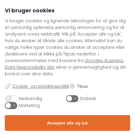
Kampagnemails
Vi bruger cookies
Leadgenerering
Vi bruger cookies og lignende teknologier for at give dig
E-mail automation
en personlig oplevelse, personlig annoncering og for at
analysere vores webtrafik. Klik på 'Accepter alle og luk',
71 99 26 04
hvis du ønsker at tillade alle cookies. Alternativt kan du
TRACKING
kontakt@asento.dk
vælge, hvilke typer cookies du ønsker at acceptere eller
Server-Side Tracking
deaktivere ved at klikke på Tilpas nedenfor. I
overensstemmelse med kravene fra
Googles Business
Data Responsibility Site
sikrer vi gennemsigtighed og din
kontrol over dine data.
SPECIALER
Cookie- og privatlivspolitik
Tilpas
Nødvendig
Statistik
Paid Social
VIDEN
Marketing
Paid Search
Organic Search
Blog
FIND OS
Accepter alle og luk
E-mail Marketing
Webinar