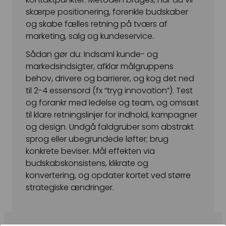
skærpe positionering, forenkle budskaber
Snapchat annoncering
og skabe fælles retning på tværs af
LinkedIn annoncering
marketing, salg og kundeservice.
Pinterest annoncering
Sådan gør du: Indsaml kunde- og
markedsindsigter, afklar målgruppens
TikTok annoncering
behov, drivere og barrierer, og kog det ned
til 2-4 essensord (fx “tryg innovation”). Test
PAID SEARCH
og forankr med ledelse og team, og omsæt
Google Ads
til klare retningslinjer for indhold, kampagner
og design. Undgå faldgruber som abstrakt
Display annoncering
sprog eller ubegrundede løfter; brug
konkrete beviser. Mål effekten via
YouTube annoncering
budskabskonsistens, klikrate og
Google shopping
konvertering, og opdater kortet ved større
strategiske ændringer.
Bing Ads
E-MAIL MARKETING