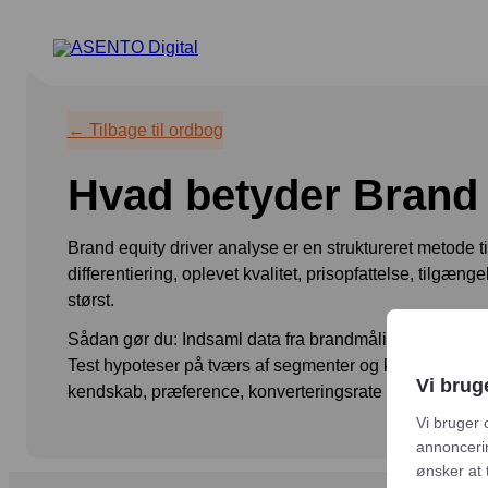
ORGANIC SEARCH
PAID 
← Tilbage til ordbog
SEO
Meta annonce
Hvad betyder Brand 
GEO
Snapchat ann
Programmatic SEO
LinkedIn ann
Brand equity driver analyse er en struktureret metode ti
differentiering, oplevet kvalitet, prisopfattelse, tilgæn
FÅ KORTLAGT DIN AI SYNLIGHED
Pinterest ann
størst.
TikTok annon
Sådan gør du: Indsaml data fra brandmåling, kundespørg
Test hypoteser på tværs af segmenter og kanaler, og oms
Vi brug
kendskab, præference, konverteringsrate og kundelivst
Vi bruger 
annoncerin
ønsker at 