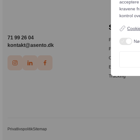
acceptere 
kravene f
kontrol ov
SPECIA
Cookie-
71 99 26 04
Paid Social
Nø
kontakt@asento.dk
Paid Search
Organic Search
E-mail Marketi
Tracking
Privatlivspolitik
Sitemap