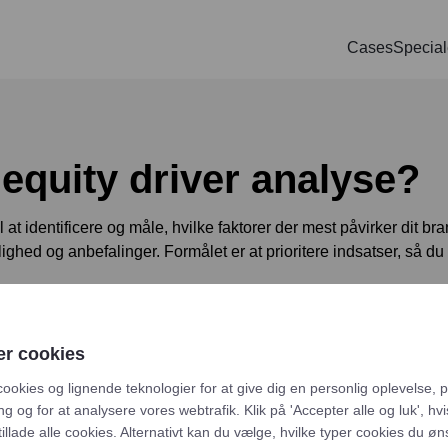
Cases
Special
Bl
SOCIAL
PAID SEARCH
E-MA
ring
Google Ads
Kampagnemai
We
equity driver analyse?
oncering
Display annoncering
Leadgenereri
Wh
oncering
YouTube annoncering
E-mail autom
l at identificere og måle, hvilke faktorer der mest påvirker dit b
gelighed og anbefalinger. Formålet er at prioritere indsatser, så d
oncering
Google shopping
cering
Bing Ads
eskemaer, webanalyse og salg. Anvend regressionsanalyse eller 
æt fund til klare handlinger: justér positionering, budskaber, k
er cookies
idsværdi.
cookies og lignende teknologier for at give dig en personlig oplevelse, 
g og for at analysere vores webtrafik. Klik på 'Accepter alle og luk', hv
tillade alle cookies. Alternativt kan du vælge, hvilke typer cookies du øn