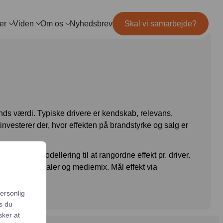
er
Viden
Om os
Nyhedsbrev
Skal vi samarbejde?
og
Mød teamet
IL MARKETING
TRACKING
ls
Server-Side Tracking
binar
Karriere
ng
itepapers
ation
rands værdi. Typiske drivere er kendskab, relevans,
u investerer der, hvor effekten på brandstyrke og salg er
driver-modellering til at rangordne effekt pr. driver.
reative materialer og mediemix. Mål effekt via
personlig
is du
sker at