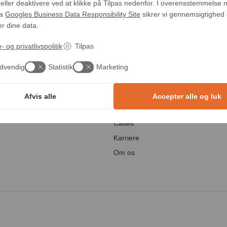
eller deaktivere ved at klikke på Tilpas nedenfor. I overensstemmelse
ra
Googles Business Data Responsibility Site
sikrer vi gennemsigtighed 
er dine data.
LER
VIDEN
 og privatlivspolitik
Tilpas
Blog
dvendig
Statistik
Marketing
Webinar
Whitepapers
Afvis alle
Accepter alle og luk
ng
Events
Cases
Karriere
Om os