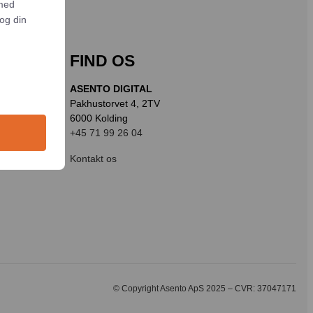
 med
og din
FIND OS
ASENTO DIGITAL
Pakhustorvet 4, 2TV
6000 Kolding
+45 71 99 26 04
Kontakt os
© Copyright Asento ApS 2025 – CVR: 37047171