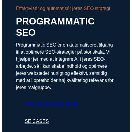
Snapchat annoncering
Effektivisér og automatisér jeres SEO strategi
LinkedIn annoncering
PROGRAMMATIC
Pinterest annoncering
SEO
TikTok annoncering
Programmatic SEO er en automatiseret tilgang
til at optimere SEO-strategier på stor skala. Vi
PAID SEARCH
hjælper jer med at integrere AI i jeres SEO-
arbejde, så I kan skabe indhold og optimere
Google Ads
jeres websteder hurtigt og effektivt, samtidig
Display annoncering
med at I opretholder høj kvalitet og relevans for
jeres målgruppe.
YouTube annoncering
Google shopping
LAD OS TAGE EN SNAK
Bing Ads
SE CASES
E-MAIL MARKETING