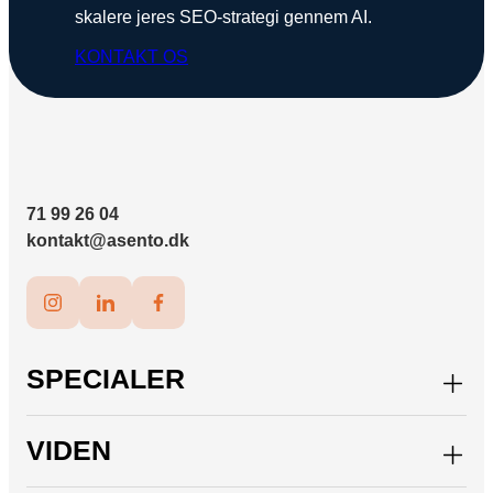
skalere jeres SEO-strategi gennem AI.
KONTAKT OS
71 99 26 04
kontakt@asento.dk
SPECIALER
VIDEN
Paid Social
Paid Search