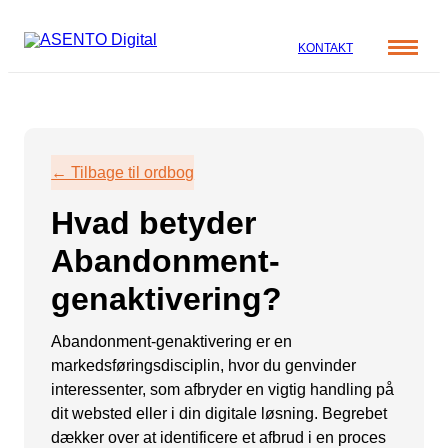
KONTAKT
Cases
Specialer
Viden
← Tilbage til ordbog
ORGANIC SEARCH
Om os
Blog
Hvad betyder
SEO
Nyhedsbrev
Mød teamet
Abandonment-
GEO
Webinar
genaktivering?
Karriere
Programmatic SEO
Whitepapers
FÅ KORTLAGT DIN AI SYNLIGHED
Abandonment-genaktivering er en
markedsføringsdisciplin, hvor du genvinder
interessenter, som afbryder en vigtig handling på
PAID SOCIAL
dit websted eller i din digitale løsning. Begrebet
Meta annoncering
dækker over at identificere et afbrud i en proces