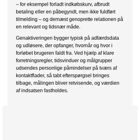
– for eksempel forladt indkøbskurv, afbrudt
Snapchat annoncering
betaling eller en påbegyndt, men ikke fuldført
tilmelding – og dernæst genoprette relationen på
LinkedIn annoncering
en relevant og tidsnær måde.
Pinterest annoncering
Genaktiveringen bygger typisk på adfærdsdata
TikTok annoncering
og udløsere, der opfanger, hvornår og hvor i
forløbet brugeren faldt fra. Ved hjælp af klare
PAID SEARCH
forretningsregler, tidsvinduer og målgrupper
udsendes personlige påmindelser på tværs af
Google Ads
kontaktflader, så tabt efterspørgsel bringes
Display annoncering
tilbage, målingen bliver retvisende, og værdien
af indsatsen fastholdes.
YouTube annoncering
Google shopping
Bing Ads
E-MAIL MARKETING