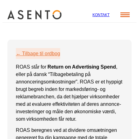
KONTAKT
Cases
Specialer
Viden
← Tilbage til ordbog
ORGANIC SEARCH
Om os
Blog
ROAS står for
Return on Advertising Spend
,
SEO
Nyhedsbrev
Mød teamet
eller på dansk “Tilbagebetaling på
GEO
Webinar
annonceringsomkostninger”. ROAS er et hyppigt
brugt begreb inden for markedsføring- og
Karriere
Programmatic SEO
reklamebranchen, da det hjælper virksomheder
Whitepapers
FÅ KORTLAGT DIN AI SYNLIGHED
med at evaluere effektiviteten af deres annonce-
investeringer og måle den økonomiske værdi,
som virksomheden får retur.
PAID SOCIAL
ROAS beregnes ved at dividere omsætningen
Meta annoncering
genereret fra din kampagne med de totale