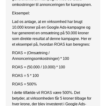
omkostninger til annonceringen for kampagnen.
Snapchat annoncering
Eksempel:
LinkedIn annoncering
Lad os antage, at en virksomhed har brugt
Pinterest annoncering
10.000 kroner på en Google Ads-kampagne og
TikTok annoncering
har genereret en omsætning på 50.000 kroner
som direkte resultat af denne kampagne. Her er
PAID SEARCH
et eksempel på, hvordan ROAS kan beregnes:
ROAS = (Omsætning /
Google Ads
Annonceringsomkostninger) * 100
Display annoncering
ROAS = (50.000 / 10.000) * 100
YouTube annoncering
ROAS = 5 * 100
Google shopping
ROAS = 500%
Bing Ads
I dette tilfælde vil ROAS være 500%. Det
betyder, at virksomheden får 5 kroner tilbage for
E-MAIL MARKETING
hver krone, der blev investeret i Google Ads-