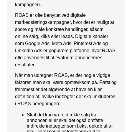
Kampagnemails
kampagnen. .
ROAS er ofte benyttet ved digitale
Leadgenerering
markedsføringskampagner, hvor det er muligt at
E-mail automation
spore og måle konkrete handlinger, såsom
online salg, kliks eller leads. Digitale kanaler
TRACKING
som Google Ads, Meta Ads, Pinterest Ads og
LinkedIn Ads er populære platforme, hvor ROAS
Server-Side Tracking
ofte anvendes til at evaluere annoncernes
resultater.
Når man udregner ROAS, er der nogle vigtige
faktorer, man skal være opmærksom på. Først og
fremmest er det afgørende at have en klar
definition af, hvilke indtægter der skal inkluderes
i ROAS-beregningen:
Skal det kun være direkte salg fra
annoncer, eller skal det også omfatte
indirekte indtægter som f.eks. opkøb af e-
mail-adresser eller telefonopkald til