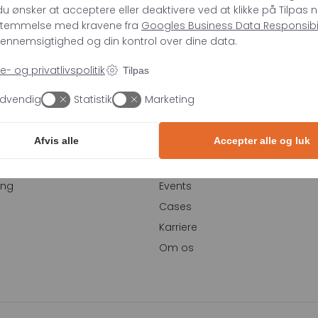
u ønsker at acceptere eller deaktivere ved at klikke på Tilpas n
stemmelse med kravene fra
Googles Business Data Responsibili
 gennemsigtighed og din kontrol over dine data.
- og privatlivspolitik
Tilpas
LER
VIDEN
dvendig
Statistik
Marketing
Blog
Afvis alle
Accepter alle og luk
Webinar
ch
Whitepapers
ing
Events
Cases
Karriere
Om os