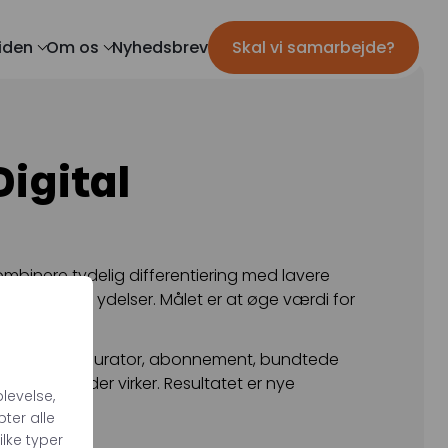
iden
Om os
Nyhedsbrev
Skal vi samarbejde?
Mød teamet
IL MARKETING
TRACKING
ils
Server-Side Tracking
ar
Karriere
igital
ing
apers
mation
ombinere tydelig differentiering med lavere
ser af dine ydelser. Målet er at øge værdi for
lfservice-konfigurator, abonnement, bundtede
kalér det, der virker. Resultatet er nye
levelse,
ter alle
ilke typer