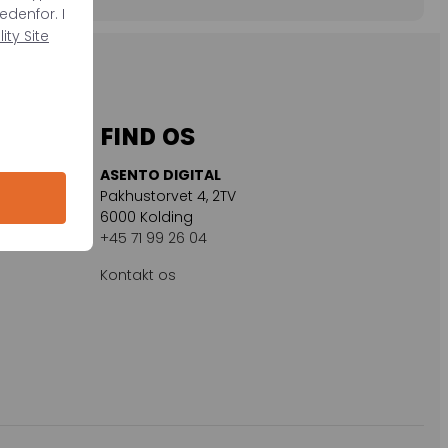
edenfor. I
ty Site
FIND OS
ASENTO DIGITAL
Pakhustorvet 4, 2TV
6000 Kolding
+45 71 99 26 04
Kontakt os