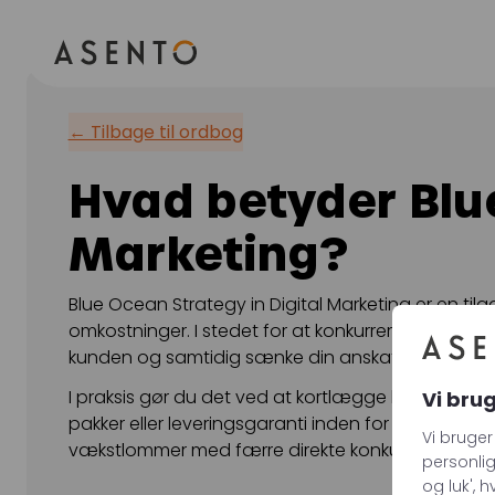
ORGANIC SEARCH
PAID 
← Tilbage til ordbog
SEO
Meta annonc
Hvad betyder Blue
GEO
Snapchat an
Marketing?
Programmatic SEO
LinkedIn anno
FÅ KORTLAGT DIN AI SYNLIGHED
Pinterest ann
Blue Ocean Strategy in Digital Marketing er en ti
TikTok annon
omkostninger. I stedet for at konkurrere i mætted
kunden og samtidig sænke din anskaffelsespris p
I praksis gør du det ved at kortlægge kunderejsen,
Vi bru
pakker eller leveringsgaranti inden for 24 timer. Te
Vi bruger
vækstlommer med færre direkte konkurrenter og me
personlig
og luk', 