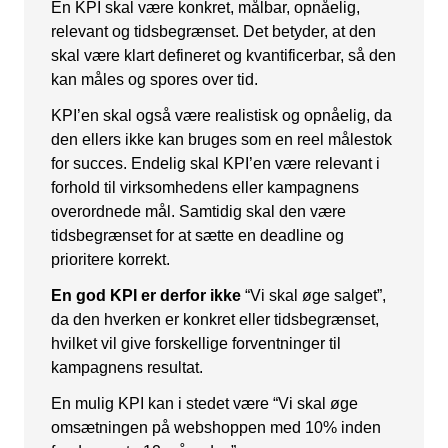
En KPI skal være konkret, målbar, opnåelig,
Snapchat annoncering
relevant og tidsbegrænset. Det betyder, at den
skal være klart defineret og kvantificerbar, så den
LinkedIn annoncering
kan måles og spores over tid.
Pinterest annoncering
KPI’en skal også være realistisk og opnåelig, da
TikTok annoncering
den ellers ikke kan bruges som en reel målestok
for succes. Endelig skal KPI’en være relevant i
PAID SEARCH
forhold til virksomhedens eller kampagnens
overordnede mål. Samtidig skal den være
Google Ads
tidsbegrænset for at sætte en deadline og
prioritere korrekt.
Display annoncering
En god KPI er derfor ikke
“Vi skal øge salget”,
YouTube annoncering
da den hverken er konkret eller tidsbegrænset,
Google shopping
hvilket vil give forskellige forventninger til
kampagnens resultat.
Bing Ads
En mulig KPI kan i stedet være “Vi skal øge
E-MAIL MARKETING
omsætningen på webshoppen med 10% inden