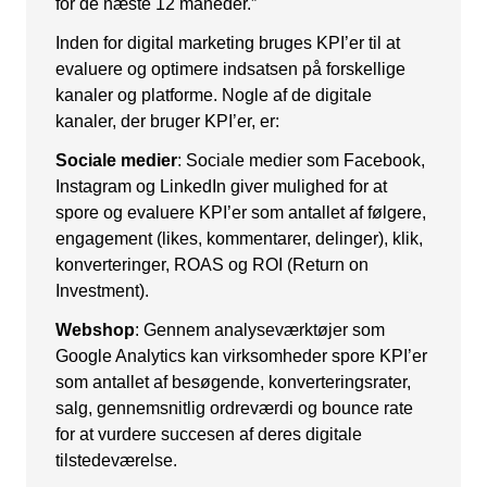
for de næste 12 måneder.”
Kampagnemails
Inden for digital marketing bruges KPI’er til at
Leadgenerering
evaluere og optimere indsatsen på forskellige
kanaler og platforme. Nogle af de digitale
E-mail automation
kanaler, der bruger KPI’er, er:
TRACKING
Sociale medier
: Sociale medier som Facebook,
Instagram og LinkedIn giver mulighed for at
Server-Side Tracking
spore og evaluere KPI’er som antallet af følgere,
engagement (likes, kommentarer, delinger), klik,
konverteringer, ROAS og ROI (Return on
Investment).
Webshop
: Gennem analyseværktøjer som
Google Analytics kan virksomheder spore KPI’er
som antallet af besøgende, konverteringsrater,
salg, gennemsnitlig ordreværdi og bounce rate
for at vurdere succesen af deres digitale
tilstedeværelse.