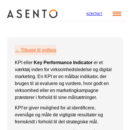
KONTAKT
Cases
Specialer
Viden
← Tilbage til ordbog
ORGANIC SEARCH
Om os
Blog
KPI eller
Key Performance Indicator
er et
SEO
Nyhedsbrev
Mød teamet
værktøj inden for virksomhedsledelse og digital
GEO
Webinar
marketing. En KPI er en målbar indikator, der
bruges til at evaluere og vurdere, hvor godt en
Karriere
Programmatic SEO
virksomhed eller en marketingkampagne
Whitepapers
FÅ KORTLAGT DIN AI SYNLIGHED
præsterer i forhold til sine målsætninger.
KPI’er giver mulighed for at identificere,
PAID SOCIAL
overvåge og måle de vigtigste resultater og
fremskridt i forhold til det strategiske mål.
Meta annoncering