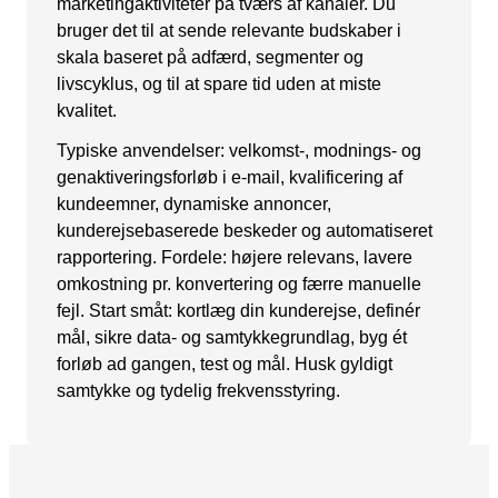
marketingaktiviteter på tværs af kanaler. Du
Snapchat annoncering
bruger det til at sende relevante budskaber i
skala baseret på adfærd, segmenter og
LinkedIn annoncering
livscyklus, og til at spare tid uden at miste
kvalitet.
Pinterest annoncering
Typiske anvendelser: velkomst-, modnings- og
TikTok annoncering
genaktiveringsforløb i e-mail, kvalificering af
PAID SEARCH
kundeemner, dynamiske annoncer,
kunderejsebaserede beskeder og automatiseret
Google Ads
rapportering. Fordele: højere relevans, lavere
omkostning pr. konvertering og færre manuelle
Display annoncering
fejl. Start småt: kortlæg din kunderejse, definér
YouTube annoncering
mål, sikre data- og samtykkegrundlag, byg ét
forløb ad gangen, test og mål. Husk gyldigt
Google shopping
samtykke og tydelig frekvensstyring.
Bing Ads
E-MAIL MARKETING