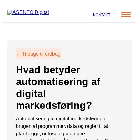
KONTAKT
Cases
Specialer
Viden
← Tilbage til ordbog
ORGANIC SEARCH
Om os
Blog
Hvad betyder
SEO
Nyhedsbrev
Mød teamet
automatisering af
GEO
Webinar
digital
Karriere
Programmatic SEO
Whitepapers
markedsføring?
FÅ KORTLAGT DIN AI SYNLIGHED
Automatisering af digital markedsføring er
PAID SOCIAL
brugen af programmer, data og regler til at
planlægge, udløse og optimere
Meta annoncering