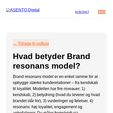
KONTAKT
Cases
Specialer
Viden
← Tilbage til ordbog
ORGANIC SEARCH
Om os
Blog
Hvad betyder Brand
SEO
Nyhedsbrev
Mød teamet
resonans model?
GEO
Webinar
Karriere
Programmatic SEO
Brand resonans model er en enkel ramme for at
Whitepapers
opbygge stærke kunderelationer – fra kendskab
FÅ KORTLAGT DIN AI SYNLIGHED
til loyalitet. Modellen har fire niveauer: 1)
kendskab, 2) betydning (hvad du leverer og hvad
PAID SOCIAL
brandet står for), 3) vurderinger og følelser, 4)
resonans: høj loyalitet, engagement og
Meta annoncering
anbefalinger. Du måler fremskridt via