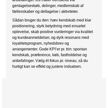
gentagelseskøb, delinger, medlemskab af
Snapchat annoncering
fællesskaber og deltagelse i aktiviteter.
LinkedIn annoncering
Sådan bruger du den: hæv kendskab med klar
Pinterest annoncering
positionering, styrk betydning med ensartet
oplevelse, skab positive vurderinger via kvalitet
TikTok annoncering
og kundeanmeldelser, og dyrk resonans med
loyalitetsprogram, nyhedsbrev og
PAID SEARCH
arrangementer. Gode KPI’er pr. trin: spontan
Google Ads
kendskab, præference, køb, fastholdelse og
anbefalinger. Vælg ét fokus pr. niveau, så du
Display annoncering
hurtigt kan se effekt og justere indsatsen.
YouTube annoncering
Google shopping
Bing Ads
E-MAIL MARKETING