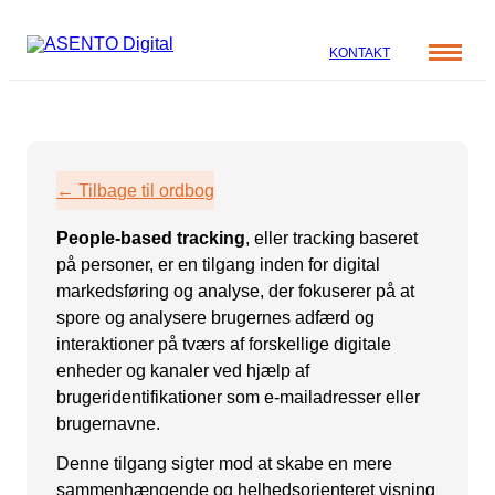
KONTAKT
Cases
Specialer
Viden
← Tilbage til ordbog
ORGANIC SEARCH
Om os
Blog
People-based tracking
, eller tracking baseret
SEO
Nyhedsbrev
Mød teamet
på personer, er en tilgang inden for digital
GEO
Webinar
markedsføring og analyse, der fokuserer på at
spore og analysere brugernes adfærd og
Karriere
Programmatic SEO
interaktioner på tværs af forskellige digitale
Whitepapers
FÅ KORTLAGT DIN AI SYNLIGHED
enheder og kanaler ved hjælp af
brugeridentifikationer som e-mailadresser eller
brugernavne.
PAID SOCIAL
Denne tilgang sigter mod at skabe en mere
Meta annoncering
sammenhængende og helhedsorienteret visning