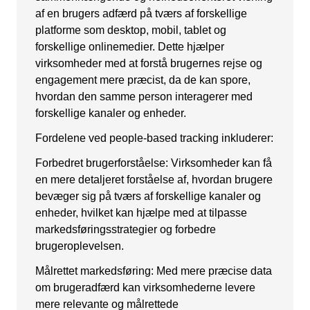
af en brugers adfærd på tværs af forskellige
Snapchat annoncering
platforme som desktop, mobil, tablet og
LinkedIn annoncering
forskellige onlinemedier. Dette hjælper
virksomheder med at forstå brugernes rejse og
Pinterest annoncering
engagement mere præcist, da de kan spore,
TikTok annoncering
hvordan den samme person interagerer med
forskellige kanaler og enheder.
PAID SEARCH
Fordelene ved people-based tracking inkluderer:
Google Ads
Forbedret brugerforståelse: Virksomheder kan få
en mere detaljeret forståelse af, hvordan brugere
Display annoncering
bevæger sig på tværs af forskellige kanaler og
YouTube annoncering
enheder, hvilket kan hjælpe med at tilpasse
markedsføringsstrategier og forbedre
Google shopping
brugeroplevelsen.
Bing Ads
Målrettet markedsføring: Med mere præcise data
om brugeradfærd kan virksomhederne levere
E-MAIL MARKETING
mere relevante og målrettede