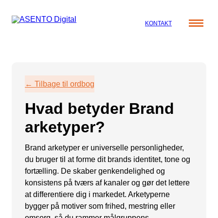
KONTAKT
Cases
Specialer
Viden
← Tilbage til ordbog
ORGANIC SEARCH
Om os
Blog
Hvad betyder Brand
SEO
Nyhedsbrev
Mød teamet
arketyper?
GEO
Webinar
Karriere
Programmatic SEO
Brand arketyper er universelle personligheder,
Whitepapers
du bruger til at forme dit brands identitet, tone og
FÅ KORTLAGT DIN AI SYNLIGHED
fortælling. De skaber genkendelighed og
konsistens på tværs af kanaler og gør det lettere
PAID SOCIAL
at differentiere dig i markedet. Arketyperne
bygger på motiver som frihed, mestring eller
Meta annoncering
omsorg, så du rammer målgruppens