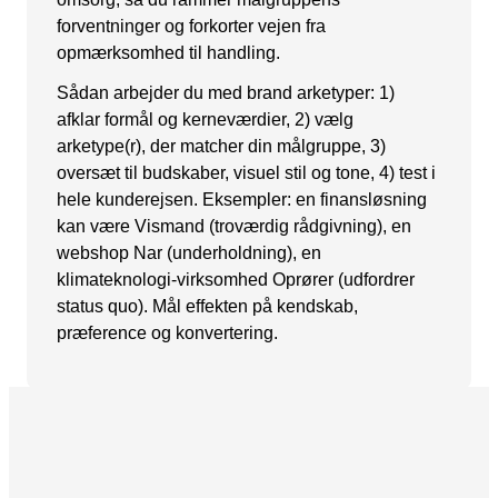
forventninger og forkorter vejen fra
Snapchat annoncering
opmærksomhed til handling.
LinkedIn annoncering
Sådan arbejder du med brand arketyper: 1)
Pinterest annoncering
afklar formål og kerneværdier, 2) vælg
arketype(r), der matcher din målgruppe, 3)
TikTok annoncering
oversæt til budskaber, visuel stil og tone, 4) test i
hele kunderejsen. Eksempler: en finansløsning
PAID SEARCH
kan være Vismand (troværdig rådgivning), en
Google Ads
webshop Nar (underholdning), en
klimateknologi-virksomhed Oprører (udfordrer
Display annoncering
status quo). Mål effekten på kendskab,
præference og konvertering.
YouTube annoncering
Google shopping
Bing Ads
E-MAIL MARKETING