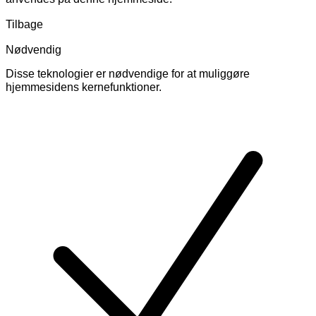
Tilbage
Nødvendig
Disse teknologier er nødvendige for at muliggøre
hjemmesidens kernefunktioner.
Skift
cookies
for
Nødvendig