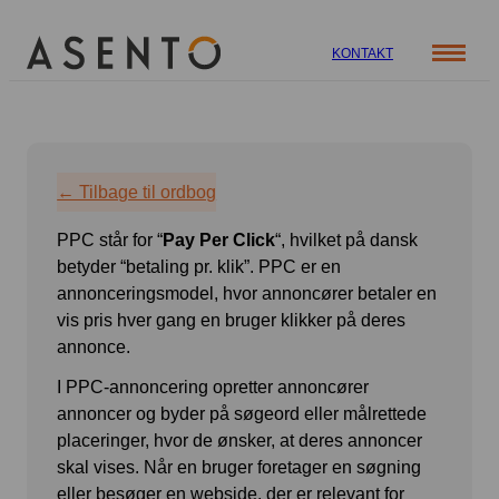
KONTAKT
Cases
Specialer
Viden
← Tilbage til ordbog
ORGANIC SEARCH
Om os
Blog
PPC står for “
Pay Per Click
“, hvilket på dansk
SEO
Nyhedsbrev
Mød teamet
betyder “betaling pr. klik”. PPC er en
GEO
Webinar
annonceringsmodel, hvor annoncører betaler en
vis pris hver gang en bruger klikker på deres
Karriere
Programmatic SEO
annonce.
Whitepapers
FÅ KORTLAGT DIN AI SYNLIGHED
I PPC-annoncering opretter annoncører
annoncer og byder på søgeord eller målrettede
PAID SOCIAL
placeringer, hvor de ønsker, at deres annoncer
skal vises. Når en bruger foretager en søgning
Meta annoncering
eller besøger en webside, der er relevant for