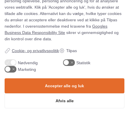
71 99 26 04
personlig oplevelse, personlig annoncering og for at analysere
Kampagnemails
kontakt@asento.dk
vores webtrafik. Klik på 'Accepter alle og luk', hvis du ønsker at
tillade alle cookies. Alternativt kan du vælge, hvilke typer cookies
Leadgenerering
du ønsker at acceptere eller deaktivere ved at klikke på Tilpas
E-mail automation
nedenfor. I overensstemmelse med kravene fra
Googles
Business Data Responsibility Site
sikrer vi gennemsigtighed og
TRACKING
din kontrol over dine data.
SPECIALER
Cookie- og privatlivspolitik
Tilpas
Server-Side Tracking
VIDEN
Paid Social
Nødvendig
Statistik
Paid Search
Marketing
Organic Search
FIND OS
Blog
E-mail Marketing
Accepter alle og luk
Webinar
Tracking
Whitepapers
ASENTO DIGITAL
Afvis alle
Pakhustorvet 4, 2TV
Events
Privatlivspolitik
6000 Kolding
Cases
Sitemap
+45 71 99 26 04
Karriere
© Copyright Asento ApS 2025 – CVR:
Kontakt os