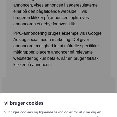
annoncen, vises annoncen i søgeresultaterne
Snapchat annoncering
eller på den pågældende webside. Hvis
LinkedIn annoncering
brugeren klikker på annoncen, opkræves
annoncøren et gebyr for hvert klik.
Pinterest annoncering
PPC-annoncering bruges eksempelvis i Google
TikTok annoncering
Ads og social media marketing. Det giver
annoncører mulighed for at målrette specifikke
PAID SEARCH
målgrupper, placere annoncer på relevante
websteder og kun betale, når en bruger faktisk
Google Ads
klikker på annoncen.
Display annoncering
YouTube annoncering
Google shopping
Bing Ads
Vi bruger cookies
E-MAIL MARKETING
Vi bruger cookies og lignende teknologier for at give dig en