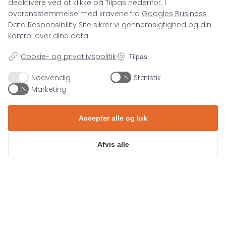
deaktivere ved at klikke på Tilpas nedenfor. I
kontakt@asento.dk
overensstemmelse med kravene fra
Googles Business
Data Responsibility Site
sikrer vi gennemsigtighed og din
kontrol over dine data.
Cookie- og privatlivspolitik
Tilpas
SPECIALER
Nødvendig
Statistik
Marketing
Paid Social
VIDEN
Paid Search
Accepter alle og luk
Organic Search
Blog
FIND OS
E-mail Marketing
Afvis alle
Webinar
Tracking
Whitepapers
ASENTO DIGITAL
Pakhustorvet 4, 2TV
Events
Privatlivspolitik
6000 Kolding
Cases
Sitemap
+45 71 99 26 04
Karriere
© Copyright Asento ApS 2025 –
Kontakt os
Om os
CVR: 37047171