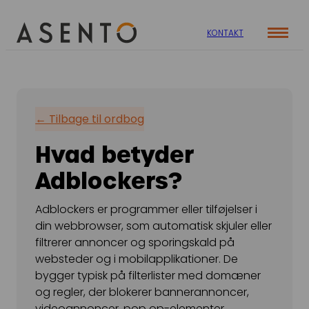
KONTAKT
Cases
Specialer
Viden
← Tilbage til ordbog
ORGANIC SEARCH
Om os
Blog
Hvad betyder
SEO
Nyhedsbrev
Mød teamet
Adblockers?
GEO
Webinar
Karriere
Programmatic SEO
Adblockers er programmer eller tilføjelser i
Whitepapers
din webbrowser, som automatisk skjuler eller
FÅ KORTLAGT DIN AI SYNLIGHED
filtrerer annoncer og sporingskald på
websteder og i mobilapplikationer. De
PAID SOCIAL
bygger typisk på filterlister med domæner
og regler, der blokerer bannerannoncer,
Meta annoncering
videoannoncer, pop op-elementer,