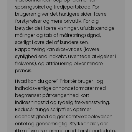
sporingspixel og tredjepartskode. For
Snapchat annoncering
brugeren giver det hurtigere sider, færre
LinkedIn annoncering
forstyrrelser og mere privatliv. For dig
betyder det færre visninger, ufuldstændige
Pinterest annoncering
målinger og tab af målretningssignal,
TikTok annoncering
særligt i øvre del af kunderejsen.
Rapportering kan skævvrides (lavere
PAID SEARCH
synlighed end indkøbt, uventede afvigelser i
frekvens), og attribuering bliver mindre
Google Ads
præcis.
Display annoncering
Hvad kan du gøre? Prioritér bruger- og
indholdsvenlige annonceformater med
YouTube annoncering
begrænset påtrængenhed, kort
Google shopping
indlæsningstid og tydelig frekvensstyring.
Reducér tunge scriptfiler, optimer
Bing Ads
sidehastighed og gør samtykkeoplevelsen
enkel og gennemsigtig. Styrk kanaler, der
E-MAIL MARKETING
ikke påvirkes i samme grad: førstepartsdata,