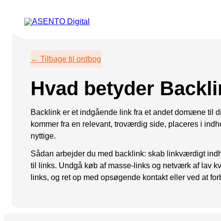
ORGANIC SEARCH
PAID 
← Tilbage til ordbog
SEO
Meta annonce
Hvad betyder Backl
GEO
Snapchat ann
Programmatic SEO
LinkedIn ann
Backlink er et indgående link fra et andet domæne til d
kommer fra en relevant, troværdig side, placeres i indho
FÅ KORTLAGT DIN AI SYNLIGHED
Pinterest ann
nyttige.
TikTok annon
Sådan arbejder du med backlink: skab linkværdigt indho
til links. Undgå køb af masse‑links og netværk af lav k
links, og ret op med opsøgende kontakt eller ved at for