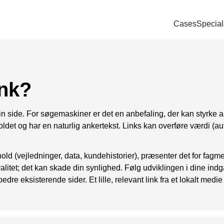
Cases
Special
Bl
SOCIAL
PAID SEARCH
E-MA
ring
Google Ads
Kampagnemai
We
ink?
oncering
Display annoncering
Leadgenereri
Wh
oncering
YouTube annoncering
E-mail autom
in side. For søgemaskiner er det en anbefaling, der kan styrke au
ldet og har en naturlig ankertekst. Links kan overføre værdi (auto
oncering
Google shopping
cering
Bing Ads
ld (vejledninger, data, kundehistorier), præsenter det for fagm
valitet; det kan skade din synlighed. Følg udviklingen i dine in
bedre eksisterende sider. Et lille, relevant link fra et lokalt m