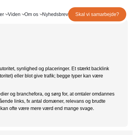
er
Viden
Om os
Nyhedsbrev
Skal vi samarbejde?
og
Mød teamet
IL MARKETING
TRACKING
ls
Server-Side Tracking
binar
Karriere
ng
itepapers
ation
toritet, synlighed og placeringer. Et stærkt backlink
ritet) eller blot give trafik; begge typer kan være
edier og branchefora, og sørg for, at omtaler omdannes
dgående links, fx antal domæner, relevans og brudte
edie kan ofte være mere værd end mange svage.