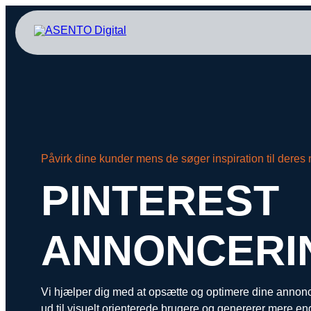
ORGANIC SEARCH
PAID 
SEO
Meta annonce
GEO
Snapchat ann
Programmatic SEO
LinkedIn ann
Påvirk dine kunder mens de søger inspiration til deres
FÅ KORTLAGT DIN AI SYNLIGHED
Pinterest ann
PINTEREST
TikTok annon
ANNONCERI
Vi hjælper dig med at opsætte og optimere dine annonce
ud til visuelt orienterede brugere og genererer mere e