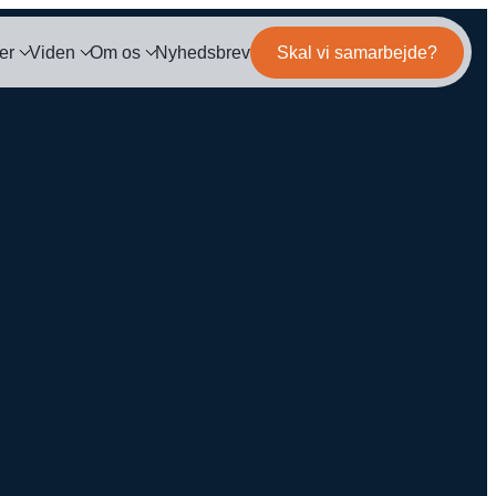
er
Viden
Om os
Nyhedsbrev
Skal vi samarbejde?
og
Mød teamet
IL MARKETING
TRACKING
ls
Server-Side Tracking
binar
Karriere
ng
itepapers
ation