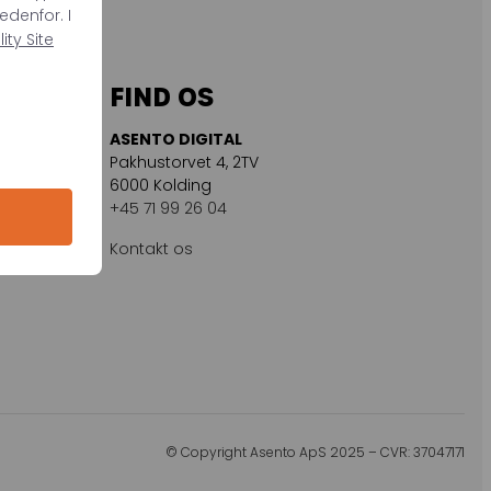
edenfor. I
ty Site
FIND OS
ASENTO DIGITAL
Pakhustorvet 4, 2TV
6000 Kolding
+45 71 99 26 04
Kontakt os
© Copyright Asento ApS 2025 – CVR: 37047171