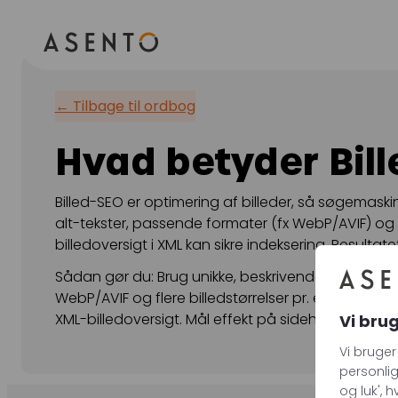
ORGANIC SEARCH
PAID 
← Tilbage til ordbog
SEO
Meta annonc
Hvad betyder Bil
GEO
Snapchat an
Programmatic SEO
LinkedIn anno
Billed-SEO er optimering af billeder, så søgemask
alt-tekster, passende formater (fx WebP/AVIF) og k
FÅ KORTLAGT DIN AI SYNLIGHED
Pinterest ann
billedoversigt i XML kan sikre indeksering. Resultat
TikTok annon
Sådan gør du: Brug unikke, beskrivende filnavne; s
WebP/AVIF og flere billedstørrelser pr. enhed; angi
XML-billedoversigt. Mål effekt på sidehastighed og
Vi bru
Vi bruger
personlig
og luk', 