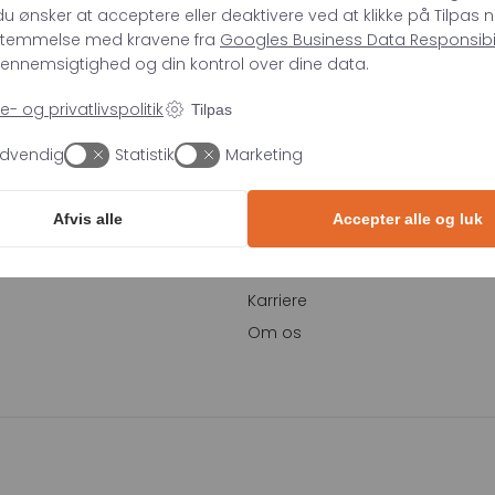
u ønsker at acceptere eller deaktivere ved at klikke på Tilpas n
stemmelse med kravene fra
Googles Business Data Responsibili
 gennemsigtighed og din kontrol over dine data.
LER
VIDEN
- og privatlivspolitik
Tilpas
Blog
dvendig
Statistik
Marketing
Webinar
ch
Whitepapers
Afvis alle
Accepter alle og luk
ing
Events
Cases
Karriere
Om os