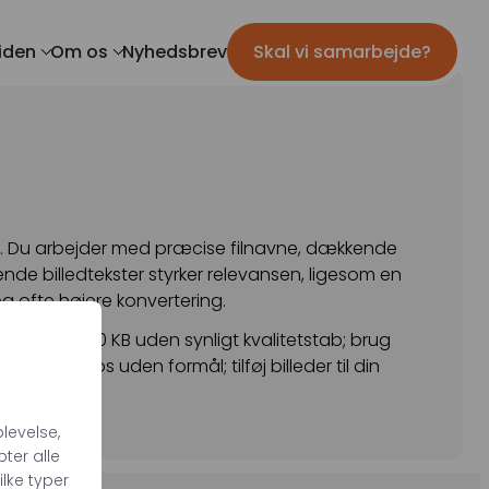
iden
Om os
Nyhedsbrev
Skal vi samarbejde?
Mød teamet
IL MARKETING
TRACKING
ils
Server-Side Tracking
ar
Karriere
ing
apers
mation
igt. Du arbejder med præcise filnavne, dækkende
ende billedtekster styrker relevansen, ligesom en
og ofte højere konvertering.
til under 150 KB uden synligt kvalitetstab; brug
arkivfotos uden formål; tilføj billeder til din
levelse,
ter alle
ilke typer