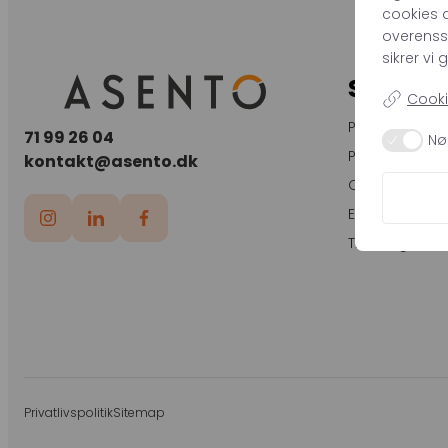
cookies d
overens
sikrer vi
SPECIA
Cookie
Paid Social
71 99 26 04
Nø
Paid Search
kontakt@asento.dk
Organic Sear
E-mail Market
Tracking
Privatlivspolitik
Sitemap