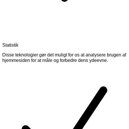
Statistik
Disse teknologier gør det muligt for os at analysere brugen af
hjemmesiden for at måle og forbedre dens ydeevne.
Skift
cookies
for
Statistik