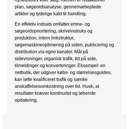
plan, søgeordsanalyse, gennemarbejdede
Snapchat annoncering
artikler og tydelige kald til handling.
LinkedIn annoncering
En effektiv indsats omfatter emne- og
Pinterest annoncering
søgeordsprioritering, skriveinstruks og
produktion, intern linkstruktur,
TikTok annoncering
søgemaskineoptimering på siden, publicering og
distribution via egne kanaler. Mål på
PAID SEARCH
sidevisninger, organisk trafik, tid på side,
Google Ads
tilmeldinger og konverteringer. Eksempel: en
netbutik, der udgiver købs- og størrelsesguides,
Display annoncering
kan løfte kvalificeret trafik og sænke
anskaffelsesomkostning over tid. Husk, at
YouTube annoncering
resultater kræver kontinuitet og løbende
Google shopping
opdatering.
Bing Ads
E-MAIL MARKETING