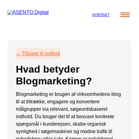
KONTAKT
Cases
Specialer
Viden
← Tilbage til ordbog
ORGANIC SEARCH
Om os
Blog
Hvad betyder
SEO
Nyhedsbrev
Mød teamet
Blogmarketing?
GEO
Webinar
Karriere
Programmatic SEO
Blogmarketing er brugen af virksomhedens blog
Whitepapers
til at tiltrække, engagere og konvertere
FÅ KORTLAGT DIN AI SYNLIGHED
målgrupper via relevant, søgeordsbaseret
indhold. Du bruger det til at besvare konkrete
PAID SOCIAL
spørgsmål i kunderejsen, skabe organisk
synlighed i søgemaskiner og modne trafik til
Meta annoncering
nyhedsbrev eller salg. Kernen er redaktionel