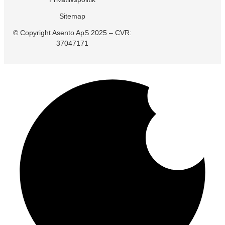
6000 Kolding
Cases
Sitemap
+45 71 99 26 04
Karriere
© Copyright Asento ApS 2025 – CVR:
Kontakt os
Om os
37047171