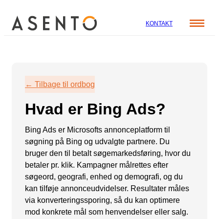
KONTAKT
Cases
Specialer
Viden
← Tilbage til ordbog
ORGANIC SEARCH
Om os
Blog
Hvad er Bing Ads?
SEO
Nyhedsbrev
Mød teamet
GEO
Webinar
Bing Ads er Microsofts annonceplatform til
søgning på Bing og udvalgte partnere. Du
Karriere
Programmatic SEO
bruger den til betalt søgemarkedsføring, hvor du
Whitepapers
FÅ KORTLAGT DIN AI SYNLIGHED
betaler pr. klik. Kampagner målrettes efter
søgeord, geografi, enhed og demografi, og du
kan tilføje annonceudvidelser. Resultater måles
PAID SOCIAL
via konverteringssporing, så du kan optimere
mod konkrete mål som henvendelser eller salg.
Meta annoncering