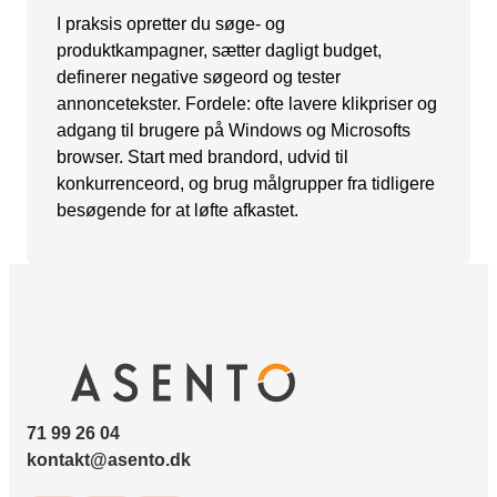
I praksis opretter du søge- og
Snapchat annoncering
produktkampagner, sætter dagligt budget,
LinkedIn annoncering
definerer negative søgeord og tester
annoncetekster. Fordele: ofte lavere klikpriser og
Pinterest annoncering
adgang til brugere på Windows og Microsofts
TikTok annoncering
browser. Start med brandord, udvid til
konkurrenceord, og brug målgrupper fra tidligere
PAID SEARCH
besøgende for at løfte afkastet.
Google Ads
Display annoncering
YouTube annoncering
Google shopping
Bing Ads
71 99 26 04
kontakt@asento.dk
E-MAIL MARKETING