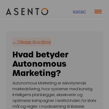
KONTAKT
Cases
Specialer
Viden
← Tilbage til ordbog
ORGANIC SEARCH
Om os
Blog
Hvad betyder
SEO
Nyhedsbrev
Mød teamet
Autonomous
GEO
Webinar
Karriere
Marketing?
Programmatic SEO
Whitepapers
FÅ KORTLAGT DIN AI SYNLIGHED
Autonomous Marketing er selvstyrende
markedsføring, hvor systemer med kunstig
intelligens planlægger, eksekverer og
PAID SOCIAL
optimerer kampagner i realtid inden for klare
mål og regler. I modsætning til klassisk
Meta annoncering