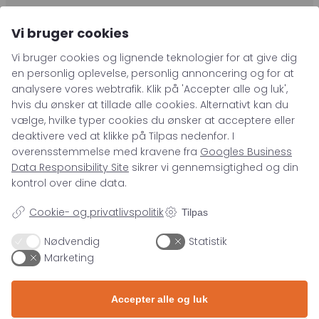
Kampagnemails
Vi bruger cookies
Leadgenerering
Vi bruger cookies og lignende teknologier for at give dig
E-mail automation
en personlig oplevelse, personlig annoncering og for at
analysere vores webtrafik. Klik på 'Accepter alle og luk',
TRACKING
71 99 26 04
hvis du ønsker at tillade alle cookies. Alternativt kan du
kontakt@asento.dk
vælge, hvilke typer cookies du ønsker at acceptere eller
Server-Side Tracking
deaktivere ved at klikke på Tilpas nedenfor. I
overensstemmelse med kravene fra
Googles Business
Data Responsibility Site
sikrer vi gennemsigtighed og din
kontrol over dine data.
SPECIALER
Cookie- og privatlivspolitik
Tilpas
Nødvendig
Statistik
Paid Social
VIDEN
Marketing
Paid Search
Organic Search
Blog
FIND OS
Accepter alle og luk
E-mail Marketing
Webinar