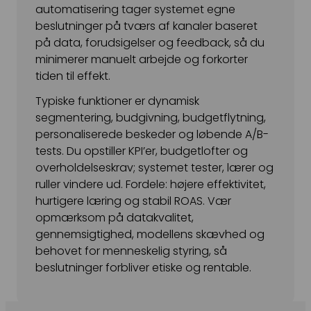
automatisering tager systemet egne
Snapchat annoncering
beslutninger på tværs af kanaler baseret
på data, forudsigelser og feedback, så du
LinkedIn annoncering
minimerer manuelt arbejde og forkorter
Pinterest annoncering
tiden til effekt.
TikTok annoncering
Typiske funktioner er dynamisk
segmentering, budgivning, budgetflytning,
PAID SEARCH
personaliserede beskeder og løbende A/B-
tests. Du opstiller KPI’er, budgetlofter og
Google Ads
overholdelseskrav; systemet tester, lærer og
Display annoncering
ruller vindere ud. Fordele: højere effektivitet,
hurtigere læring og stabil ROAS. Vær
YouTube annoncering
opmærksom på datakvalitet,
gennemsigtighed, modellens skævhed og
Google shopping
behovet for menneskelig styring, så
Bing Ads
beslutninger forbliver etiske og rentable.
E-MAIL MARKETING