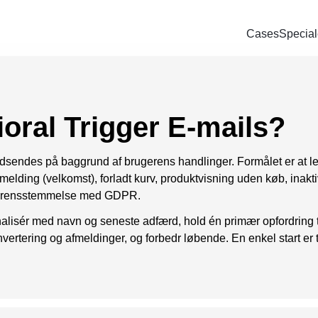
Cases
Special
Bl
SOCIAL
PAID SEARCH
E-MA
ring
Google Ads
Kampagnemai
We
oral Trigger E-mails?
oncering
Display annoncering
Leadgenereri
Wh
oncering
YouTube annoncering
E-mail autom
udsendes på baggrund af brugerens handlinger. Formålet er at l
ilmelding (velkomst), forladt kurv, produktvisning uden køb, inak
oncering
Google shopping
overensstemmelse med GDPR.
cering
Bing Ads
sonalisér med navn og seneste adfærd, hold én primær opfordring 
nvertering og afmeldinger, og forbedr løbende. En enkel start er t