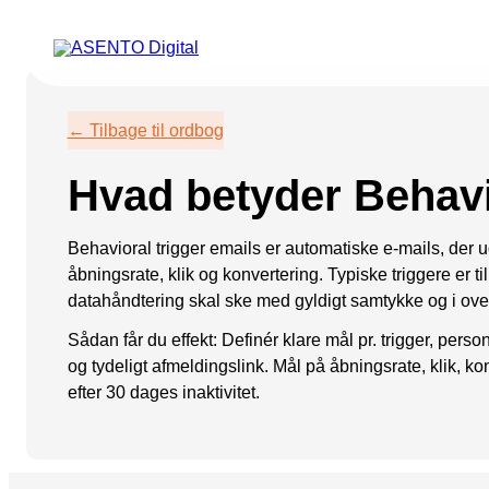
ORGANIC SEARCH
PAID 
← Tilbage til ordbog
SEO
Meta annonce
Hvad betyder Behavi
GEO
Snapchat ann
Programmatic SEO
LinkedIn ann
Behavioral trigger emails er automatiske e-mails, der 
åbningsrate, klik og konvertering. Typiske triggere er t
FÅ KORTLAGT DIN AI SYNLIGHED
Pinterest ann
datahåndtering skal ske med gyldigt samtykke og i 
TikTok annon
Sådan får du effekt: Definér klare mål pr. trigger, per
og tydeligt afmeldingslink. Mål på åbningsrate, klik, ko
efter 30 dages inaktivitet.