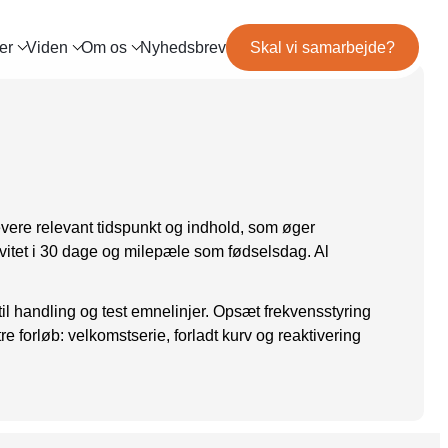
er
Viden
Om os
Nyhedsbrev
Skal vi samarbejde?
og
Mød teamet
IL MARKETING
TRACKING
ls
Server-Side Tracking
binar
Karriere
ng
itepapers
ation
evere relevant tidspunkt og indhold, som øger
tivitet i 30 dage og milepæle som fødselsdag. Al
til handling og test emnelinjer. Opsæt frekvensstyring
re forløb: velkomstserie, forladt kurv og reaktivering