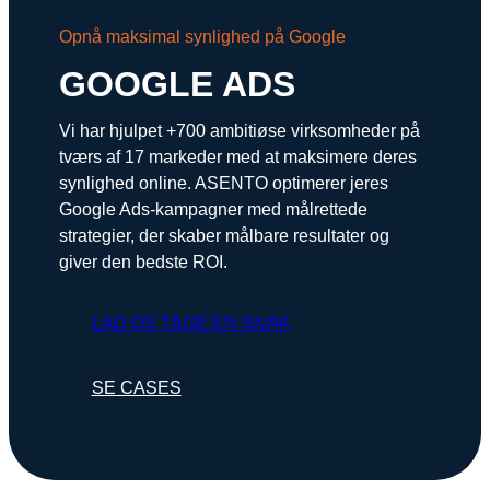
Snapchat annoncering
Opnå maksimal synlighed på Google
LinkedIn annoncering
GOOGLE ADS
Pinterest annoncering
Vi har hjulpet +700 ambitiøse virksomheder på
TikTok annoncering
tværs af 17 markeder med at maksimere deres
synlighed online. ASENTO optimerer jeres
PAID SEARCH
Google Ads-kampagner med målrettede
strategier, der skaber målbare resultater og
Google Ads
giver den bedste ROI.
Display annoncering
LAD OS TAGE EN SNAK
YouTube annoncering
Google shopping
SE CASES
Bing Ads
E-MAIL MARKETING