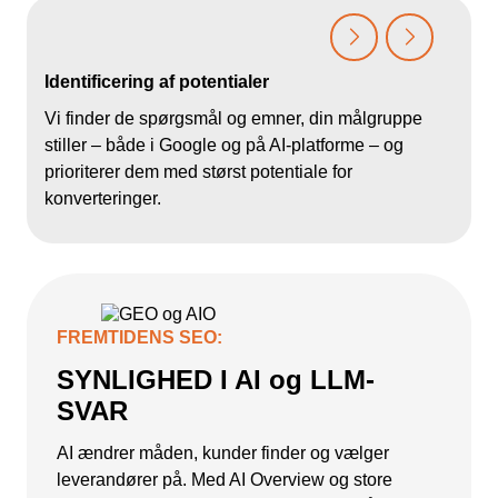
Identificering af potentialer
O
Vi finder de spørgsmål og emner, din målgruppe
V
stiller – både i Google og på AI-platforme – og
c
prioriterer dem med størst potentiale for
d
konverteringer.
FREMTIDENS SEO:
SYNLIGHED I AI og LLM-
SVAR
AI ændrer måden, kunder finder og vælger
leverandører på. Med AI Overview og store