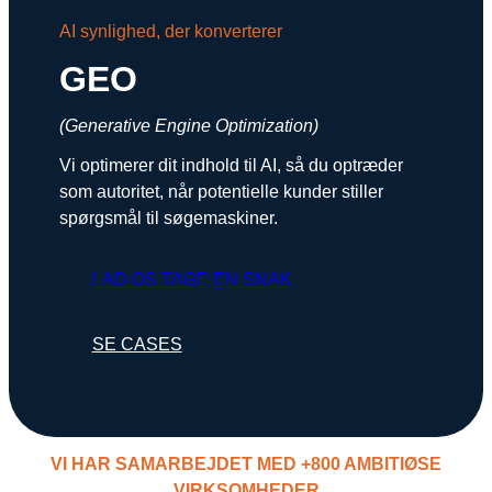
Snapchat annoncering
AI synlighed, der konverterer
LinkedIn annoncering
GEO
Pinterest annoncering
(Generative Engine Optimization)
TikTok annoncering
Vi optimerer dit indhold til AI, så du optræder
som autoritet, når potentielle kunder stiller
PAID SEARCH
spørgsmål til søgemaskiner.
Google Ads
LAD OS TAGE EN SNAK
Display annoncering
YouTube annoncering
SE CASES
Google shopping
Bing Ads
E-MAIL MARKETING
VI HAR SAMARBEJDET MED +800 AMBITIØSE
VIRKSOMHEDER