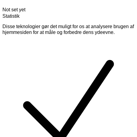
Not set yet
Statistik
Disse teknologier gør det muligt for os at analysere brugen af
hjemmesiden for at måle og forbedre dens ydeevne.
Skift
cookies
for
Statistik