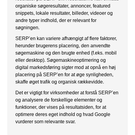
organiske søgeresultater, annoncer, featured
Snapchat annoncering
snippets, lokale resultater, billeder, videoer og
LinkedIn annoncering
andre typer indhold, der er relevant for
søgningen.
Pinterest annoncering
SERP’en kan variere afhængigt af flere faktorer,
TikTok annoncering
herunder brugerens placering, den anvendte
søgemaskine og den brugte enhed (f.eks. mobil
PAID SEARCH
eller desktop). Søgemaskineoptimering og
digital markedsføring sigter mod at opnå en høj
Google Ads
placering på SERP’en for at øge synligheden,
Display annoncering
skaffe øget trafik og organisk rækkevidde.
YouTube annoncering
Det er vigtigt for virksomheder at forstå SERP’en
og analysere de forskellige elementer og
Google shopping
funktioner, der vises på resultatsiden, for at
Bing Ads
optimere deres eget indhold og hvad Google
vurderer som relevante svar.
E-MAIL MARKETING