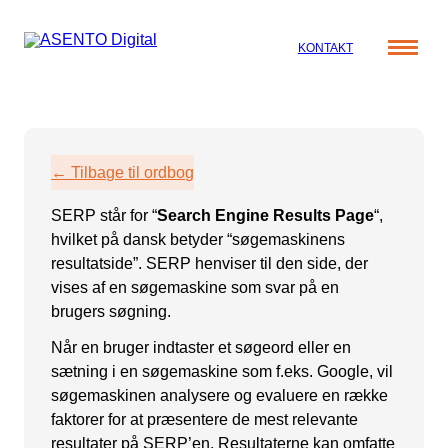
KONTAKT
Cases
Specialer
Viden
← Tilbage til ordbog
ORGANIC SEARCH
Om os
Blog
SERP står for “
Search Engine Results Page
“,
SEO
Nyhedsbrev
Mød teamet
hvilket på dansk betyder “søgemaskinens
GEO
Webinar
resultatside”. SERP henviser til den side, der
vises af en søgemaskine som svar på en
Karriere
Programmatic SEO
brugers søgning.
Whitepapers
FÅ KORTLAGT DIN AI SYNLIGHED
Når en bruger indtaster et søgeord eller en
sætning i en søgemaskine som f.eks. Google, vil
PAID SOCIAL
søgemaskinen analysere og evaluere en række
faktorer for at præsentere de mest relevante
Meta annoncering
resultater på SERP’en. Resultaterne kan omfatte