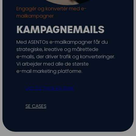
Snapchat annoncering
Engagér og konvertér med e-
mailkampagner
LinkedIn annoncering
KAMPAGNEMAILS
Pinterest annoncering
TikTok annoncering
Med ASENTOs e-mailkampagner får du
strategiske, kreative og målrettede
PAID SEARCH
e-mails, der driver trafik og konverteringer.
Vi arbejder med alle de største
Google Ads
e-mail marketing platforme.
Display annoncering
LAD OS TAGE EN SNAK
YouTube annoncering
Google shopping
SE CASES
Bing Ads
E-MAIL MARKETING