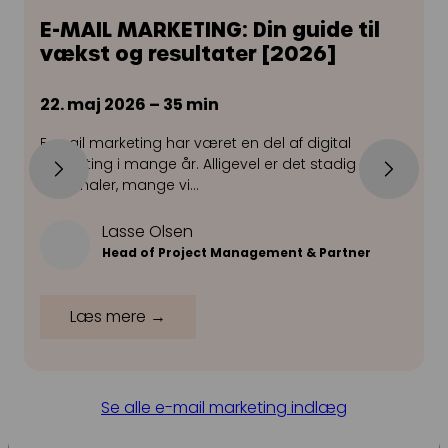
E-MAIL MARKETING: Din guide til
vækst og resultater [2026]
22. maj 2026 – 35 min
E-mail marketing har været en del af digital
S
marketing i mange år. Alligevel er det stadig en af
n
de kanaler, mange vi…
f
Lasse Olsen
Head of Project Management & Partner
Læs mere →
Se alle e-mail marketing indlæg