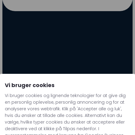
Vi bruger cookies
Vi bruger cookies og lignende teknologier for at give dig
en personlig oplevelse, personlig annoncering og for at
analysere vores webtrafik. Klik på 'Accepter alle og luk',
hvis du ønsker at tillade alle cookies. Alternativt kan du
vælge, hvilke typer cookies du ønsker at acceptere eller
LAD OS OVERHALE DINE KONKURRENTER
deaktivere ved at klikke på Tilpas nedenfor. I