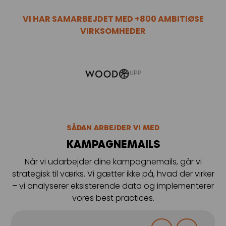
Kampagnemails
VI HAR SAMARBEJDET MED +800 AMBITIØSE
Leadgenerering
VIRKSOMHEDER
E-mail automation
TRACKING
Server-Side Tracking
SÅDAN ARBEJDER VI MED
KAMPAGNEMAILS
Når vi udarbejder dine kampagnemails, går vi
strategisk til værks. Vi gætter ikke på, hvad der virker
– vi analyserer eksisterende data og implementerer
vores best practices.