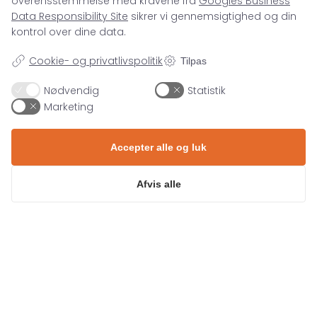
SAMMEN
overensstemmelse med kravene fra
Googles Business
Data Responsibility Site
sikrer vi gennemsigtighed og din
SKAL VI HJÆLPE DIG MED DIN
kontrol over dine data.
E-MAIL MARKETING
Cookie- og privatlivspolitik
Tilpas
INDSATS?
Nødvendig
Statistik
Sammen definerer vi jeres strategi, fra
Marketing
kampagnemails til flows og sørger for, at jeres
indhold bliver sendt til de rette mennesker på
det rette tidspunkt.
Accepter alle og luk
Kontakt os
Afvis alle
71 99 26 04
kontakt@asento.dk