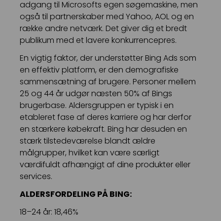
adgang til Microsofts egen søgemaskine, men
også til partnerskaber med Yahoo, AOL og en
række andre netværk. Det giver dig et bredt
publikum med et lavere konkurrencepres.
En vigtig faktor, der understøtter Bing Ads som
en effektiv platform, er den demografiske
sammensætning af brugere. Personer mellem
25 og 44 år udgør næsten 50% af Bings
brugerbase. Aldersgruppen er typisk i en
etableret fase af deres karriere og har derfor
en stærkere købekraft. Bing har desuden en
stærk tilstedeværelse blandt ældre
målgrupper, hvilket kan være særligt
værdifuldt afhængigt af dine produkter eller
services.
ALDERSFORDELING PÅ BING:
18–24 år: 18,46%