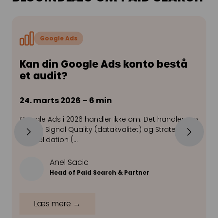
Google Ads
Kan din Google Ads konto bestå
et audit?
24. marts 2026 – 6 min
Google Ads i 2026 handler ikke om: Det handler om
Y
to ting: Signal Quality (datakvalitet) og Strategic
m
Consolidation (…
g
Anel Sacic
Head of Paid Search & Partner
Læs mere →