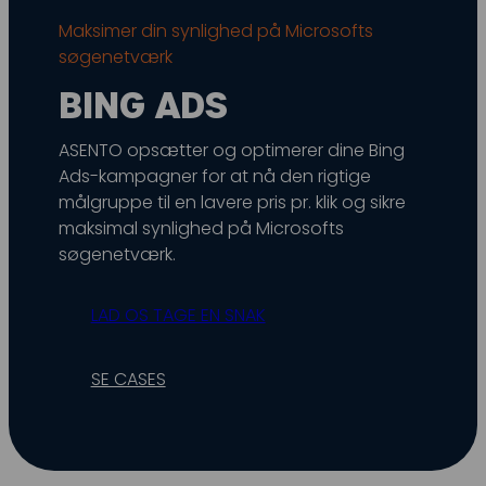
Snapchat annoncering
Maksimer din synlighed på Microsofts
søgenetværk
LinkedIn annoncering
BING ADS
Pinterest annoncering
TikTok annoncering
ASENTO opsætter og optimerer dine Bing
Ads-kampagner for at nå den rigtige
PAID SEARCH
målgruppe til en lavere pris pr. klik og sikre
maksimal synlighed på Microsofts
Google Ads
søgenetværk.
Display annoncering
LAD OS TAGE EN SNAK
YouTube annoncering
Google shopping
SE CASES
Bing Ads
E-MAIL MARKETING