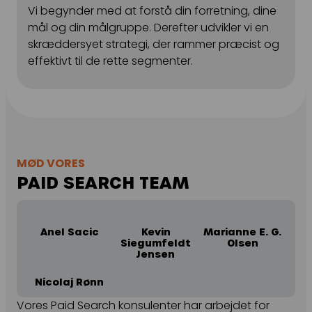
Vi begynder med at forstå din forretning, dine
mål og din målgruppe. Derefter udvikler vi en
skræddersyet strategi, der rammer præcist og
r
effektivt til de rette segmenter.
b
MØD VORES
PAID SEARCH TEAM
Anel Sacic
Kevin
Marianne E. G.
Siegumfeldt
Olsen
Jensen
Nicolaj Rønn
Vores Paid Search konsulenter har arbejdet for