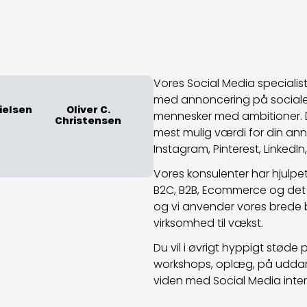
Vores Social Media specialist
med annoncering på sociale m
ielsen
Oliver C.
mennesker med ambitioner. De
Christensen
mest mulig værdi for din an
Instagram, Pinterest, LinkedI
Vores konsulenter har hjulpe
B2C, B2B, Ecommerce og det 
og vi anvender vores brede br
virksomhed til vækst.
Du vil i øvrigt hyppigt støde
workshops, oplæg, på uddanne
viden med Social Media inte