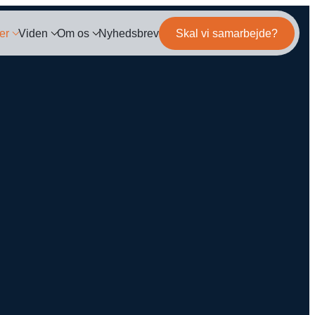
er
Viden
Om os
Nyhedsbrev
Skal vi samarbejde?
og
Mød teamet
IL MARKETING
TRACKING
ils
Server-Side Tracking
ebinar
Karriere
ing
hitepapers
mation