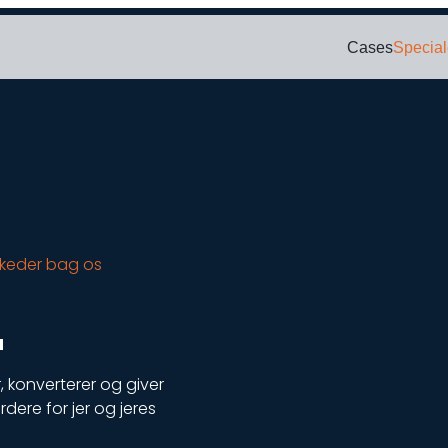
Cases
Special
Bl
SOCIAL
PAID SEARCH
E-MA
ering
Google Ads
Kampagnema
W
noncering
Display annoncering
Leadgenerer
W
oncering
YouTube annoncering
E-mail auto
noncering
Google shopping
arkeder bag os
cering
Bing Ads
L
 konverterer og giver
dere for jer og jeres