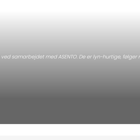
ge ved samarbejdet med ASENTO. De er lyn-hurtige, følger 