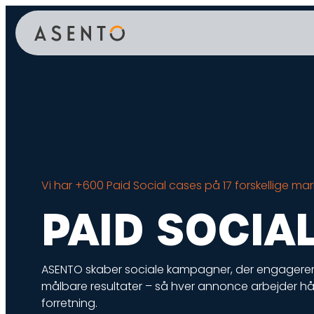
ORGANIC SEARCH
PAID 
SEO
Meta annonc
GEO
Snapchat an
Programmatic SEO
LinkedIn ann
Pinterest an
FÅ KORTLAGT DIN AI SYNLIGHED
Vi har +600 Paid Social cases på 17 forskellige m
TikTok annon
PAID SOCIA
ASENTO skaber sociale kampagner, der engagerer,
målbare resultater – så hver annonce arbejder hår
forretning.