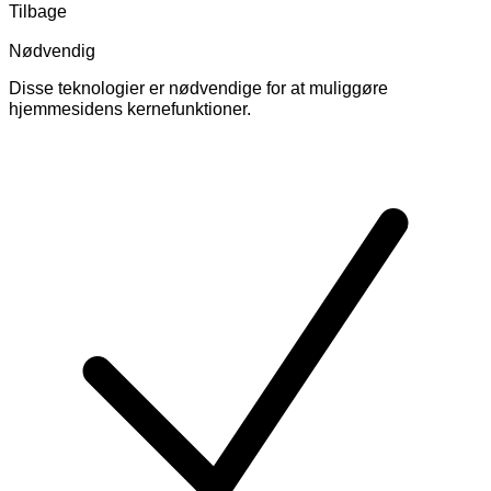
Tilbage
Nødvendig
Disse teknologier er nødvendige for at muliggøre
hjemmesidens kernefunktioner.
Skift
cookies
for
Nødvendig