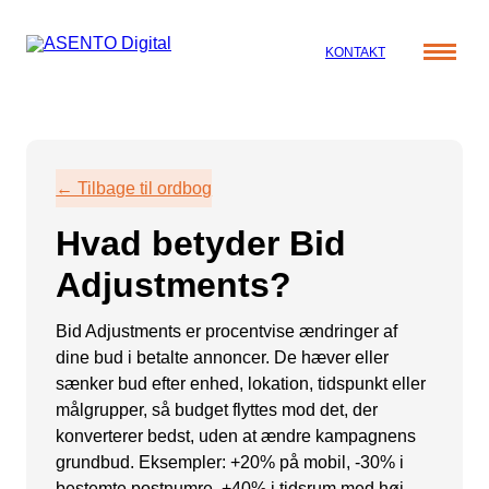
KONTAKT
Cases
Specialer
Viden
← Tilbage til ordbog
ORGANIC SEARCH
Om os
Blog
Hvad betyder Bid
SEO
Nyhedsbrev
Mød teamet
Adjustments?
GEO
Webinar
Karriere
Programmatic SEO
Bid Adjustments er procentvise ændringer af
Whitepapers
dine bud i betalte annoncer. De hæver eller
FÅ KORTLAGT DIN AI SYNLIGHED
sænker bud efter enhed, lokation, tidspunkt eller
målgrupper, så budget flyttes mod det, der
PAID SOCIAL
konverterer bedst, uden at ændre kampagnens
grundbud. Eksempler: +20% på mobil, -30% i
Meta annoncering
bestemte postnumre, +40% i tidsrum med høj