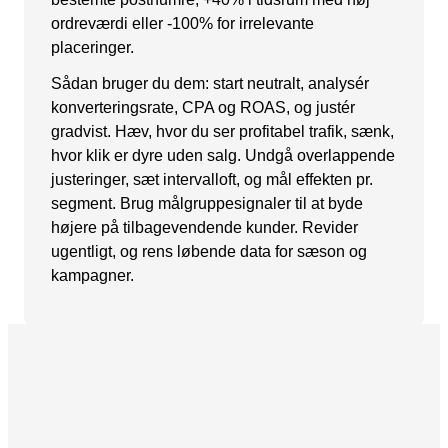
ordreværdi eller -100% for irrelevante
Snapchat annoncering
placeringer.
LinkedIn annoncering
Sådan bruger du dem: start neutralt, analysér
Pinterest annoncering
konverteringsrate, CPA og ROAS, og justér
gradvist. Hæv, hvor du ser profitabel trafik, sænk,
TikTok annoncering
hvor klik er dyre uden salg. Undgå overlappende
justeringer, sæt intervalloft, og mål effekten pr.
PAID SEARCH
segment. Brug målgruppesignaler til at byde
Google Ads
højere på tilbagevendende kunder. Revider
ugentligt, og rens løbende data for sæson og
Display annoncering
kampagner.
YouTube annoncering
Google shopping
Bing Ads
E-MAIL MARKETING