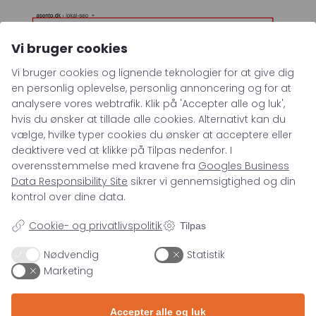
Vi bruger cookies
Vi bruger cookies og lignende teknologier for at give dig
en personlig oplevelse, personlig annoncering og for at
August 2021:
analysere vores webtrafik. Klik på 'Accepter alle og luk',
Ny Google opdatering!
hvis du ønsker at tillade alle cookies. Alternativt kan du
Google er begyndt at erstatte Title
vælge, hvilke typer cookies du ønsker at acceptere eller
tags med andet indhold fra din
deaktivere ved at klikke på Tilpas nedenfor. I
hjemmeside.
overensstemmelse med kravene fra
Googles Business
Data Responsibility Site
sikrer vi gennemsigtighed og din
Det som vi oftest ser lige nu er, at Google
kontrol over dine data.
tager H1 titlen fra hjemmesiderne og
erstatter det som stod i Title tagget før.
Cookie- og privatlivspolitik
Tilpas
Dette begyndte først gang
d. 16 august
i
Nødvendig
Statistik
USA, men allerede nu, ses denne ændring i
Marketing
Google’s algoritme i Danmark.
Tjek om din side er ramt
Accepter alle og luk