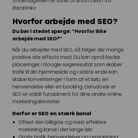
Undersøgelsen er lavet af Brian Dean fra
Backlinko
Hvorfor arbejde med SEO?
Du bør i stedet spørge: “Hvorfor ikke
arbejde med SEO?”
Når du arbejder med SEO, så følger der mange
positive site effects med. Du kan opnå bedre
placeringer i Google søgeresultat som skaber
trafik til din hjemmeside og i sidste ende kan
skabe konverteringer i form af et køb, en
henvendelse eller en booking. Derudover er
SEO et solidt fundament for dine andre online
marketingaktiviteter.
Derfor er SEO en stærk kanal
Oftest den billigste og mest effektive
marketing kanal i det lange løb
Gratis trafik, henvendelser og omsætning