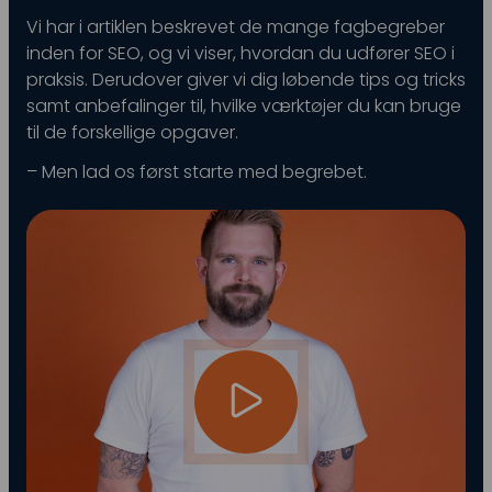
Vi har i artiklen beskrevet de mange fagbegreber
Snapchat annoncering
inden for SEO, og vi viser, hvordan du udfører SEO i
LinkedIn annoncering
praksis. Derudover giver vi dig løbende tips og tricks
samt anbefalinger til, hvilke værktøjer du kan bruge
Pinterest annoncering
til de forskellige opgaver.
TikTok annoncering
– Men lad os først starte med begrebet.
PAID SEARCH
Google Ads
Display annoncering
YouTube annoncering
Google shopping
Bing Ads
E-MAIL MARKETING