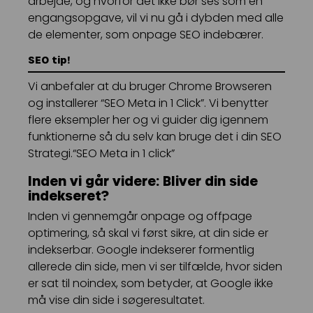
arbejde, og hvorfor det ikke bør ses som en
engangsopgave, vil vi nu gå i dybden med alle
de elementer, som onpage SEO indebærer.
SEO tip!
Vi anbefaler at du bruger Chrome Browseren
og installerer “SEO Meta in 1 Click”. Vi benytter
flere eksempler her og vi guider dig igennem
funktionerne så du selv kan bruge det i din SEO
Strategi.“SEO Meta in 1 click”
Inden vi går videre: Bliver din side
indekseret?
Inden vi gennemgår onpage og offpage
optimering, så skal vi først sikre, at din side er
indekserbar. Google indekserer formentlig
allerede din side, men vi ser tilfælde, hvor siden
er sat til noindex, som betyder, at Google ikke
må vise din side i søgeresultatet.