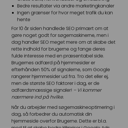
Bedre resultater via andre marketingkanaler
Ingen grænser for hvor meget trafik du kan
hente
For 10 år siden handlede SEO primært om at
gøre noget godt for søgemaskinerne, men i
dag handler SEO meget mere om at skabe det
rette indhold for brugerne og fange deres
fulde interesse med en præsentabel side.
Brugernes adfærd på hjemmesider er
efterhånden 50% af signalerne, som Google
rangerer hjemmesider ud fra. Tro det eller ej,
men de største SEO faktorer i dag, er de
adfærdsmæssige signaler!
– Vi kommer
nærmere ind på hvilke.
Når du arbejder med søgemaskineoptimering i
dag, så forbedrer du automatisk din
hjemmeside overfor Brugerne. Dette er bl.a.
med til at skabe bedre klikpriser i Google Ads.