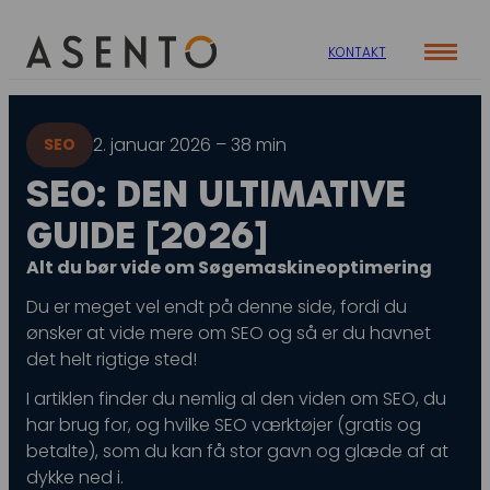
KONTAKT
Cases
2. januar 2026 – 38 min
SEO
Specialer
Viden
SEO: DEN ULTIMATIVE
ORGANIC SEARCH
Om os
Blog
GUIDE [2026]
SEO
Nyhedsbrev
Mød teamet
Alt du bør vide om Søgemaskineoptimering
GEO
Webinar
Du er meget vel endt på denne side, fordi du
Karriere
Programmatic SEO
ønsker at vide mere om SEO og så er du havnet
Whitepapers
det helt rigtige sted!
FÅ KORTLAGT DIN AI SYNLIGHED
I artiklen finder du nemlig al den viden om SEO, du
har brug for, og hvilke SEO værktøjer (gratis og
PAID SOCIAL
betalte), som du kan få stor gavn og glæde af at
dykke ned i.
Meta annoncering