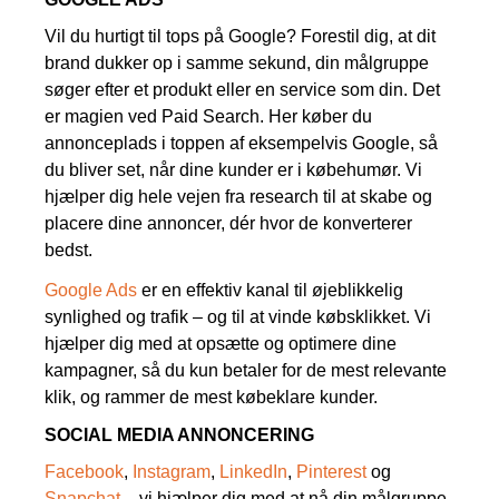
Vil du hurtigt til tops på Google? Forestil dig, at dit
brand dukker op i samme sekund, din målgruppe
søger efter et produkt eller en service som din. Det
er magien ved Paid Search. Her køber du
annonceplads i toppen af eksempelvis Google, så
du bliver set, når dine kunder er i købehumør. Vi
hjælper dig hele vejen fra research til at skabe og
placere dine annoncer, dér hvor de konverterer
bedst.
Google Ads
er en effektiv kanal til øjeblikkelig
synlighed og trafik – og til at vinde købsklikket. Vi
hjælper dig med at opsætte og optimere dine
kampagner, så du kun betaler for de mest relevante
klik, og rammer de mest købeklare kunder.
SOCIAL MEDIA ANNONCERING
Facebook
,
Instagram
,
LinkedIn
,
Pinterest
og
Snapchat
– vi hjælper dig med at nå din målgruppe