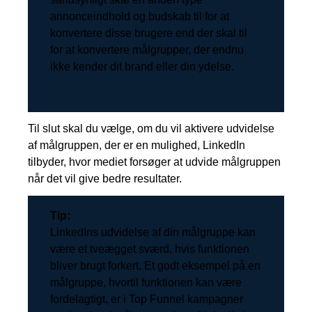
annonceindhold og budskab til for at
konvertere disse brugere end der skal til
for at konvertere målgrupper, der endnu
ikke kender dit brand eller din ydelse.
Til slut skal du vælge, om du vil aktivere udvidelse
af målgruppen, der er en mulighed, LinkedIn
tilbyder, hvor mediet forsøger at udvide målgruppen
når det vil give bedre resultater.
Tip:
LinkedIns udvidelse af din målgruppe kan
være et tveægget sværd, hvis funktionen
bliver brugt forkert. Et godt eksempel på en
målgruppe, hvortil funktionen kan være
fordelagtigt, er i Top Funnel kampagner