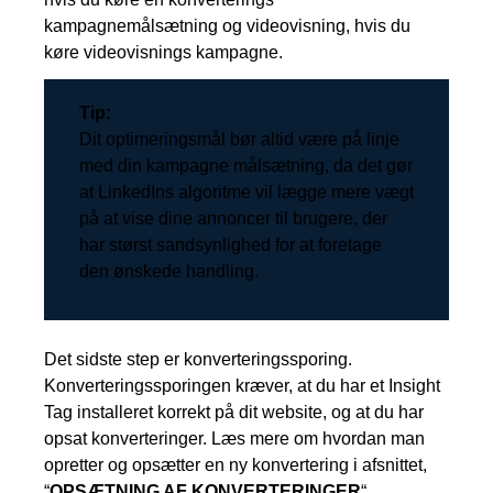
kampagnemålsætning og videovisning, hvis du
køre videovisnings kampagne.
Tip:
Dit optimeringsmål bør altid være på linje
med din kampagne målsætning, da det gør
at LinkedIns algoritme vil lægge mere vægt
på at vise dine annoncer til brugere, der
har størst sandsynlighed for at foretage
den ønskede handling.
Det sidste step er konverteringssporing.
Konverteringssporingen kræver, at du har et Insight
Tag installeret korrekt på dit website, og at du har
opsat konverteringer. Læs mere om hvordan man
opretter og opsætter en ny konvertering i afsnittet,
“
OPSÆTNING AF KONVERTERINGER
“.