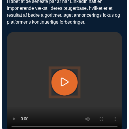
I løbet at de seneste par år har LinkedIn haft en
Snapchat annoncering
imponerende vækst i deres brugerbase, hvilket er et
resultat af bedre algoritmer, øget annoncerings fokus og
LinkedIn annoncering
platformens kontinuerlige forbedringer.
Pinterest annoncering
TikTok annoncering
PAID SEARCH
Google Ads
Display annoncering
YouTube annoncering
Google shopping
Bing Ads
E-MAIL MARKETING