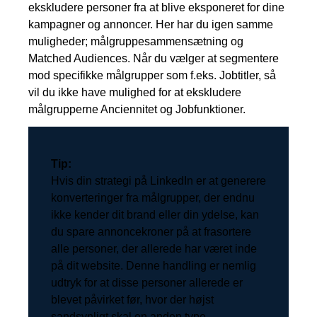
ekskludere personer fra at blive eksponeret for dine
kampagner og annoncer. Her har du igen samme
muligheder; målgruppesammensætning og
Matched Audiences. Når du vælger at segmentere
mod specifikke målgrupper som f.eks. Jobtitler, så
vil du ikke have mulighed for at ekskludere
målgrupperne Anciennitet og Jobfunktioner.
Tip:
Hvis din strategi på LinkedIn er at generere
konverteringer fra målgrupper, der endnu
ikke kender dit brand eller din ydelse, kan
du spare annoncekroner på at frasortere
alle personer, der allerede har været inde
på dit website. Denne handling er nemlig
udtryk for at disse personer allerede er
blevet påvirket før, hvor der højst
sandsynligt skal en anden type