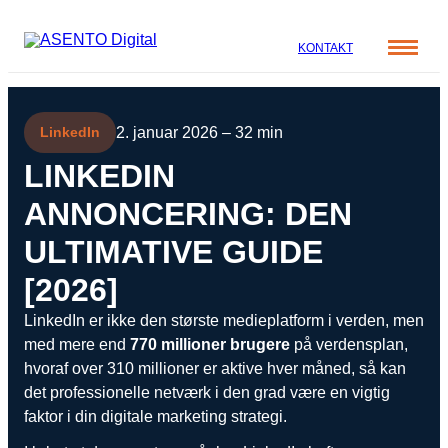
KONTAKT
Cases
2. januar 2026 – 32 min
LinkedIn
Specialer
Viden
LINKEDIN
ORGANIC SEARCH
Om os
ANNONCERING: DEN
Blog
SEO
Nyhedsbrev
Mød teamet
ULTIMATIVE GUIDE
GEO
Webinar
[2026]
Karriere
Programmatic SEO
Whitepapers
LinkedIn er ikke den største medieplatform i verden, men
FÅ KORTLAGT DIN AI SYNLIGHED
med mere end
770 millioner brugere
på verdensplan,
hvoraf over 310 millioner er aktive hver måned, så kan
det professionelle netværk i den grad være en vigtig
PAID SOCIAL
faktor i din digitale marketing strategi.
Meta annoncering