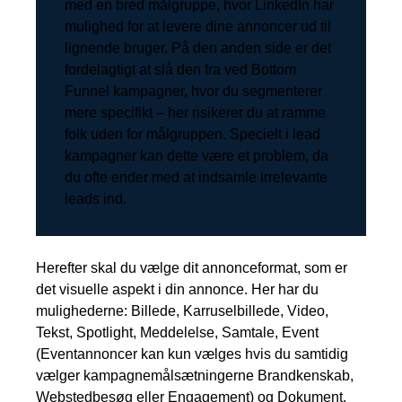
med en bred målgruppe, hvor LinkedIn har
mulighed for at levere dine annoncer ud til
lignende bruger. På den anden side er det
fordelagtigt at slå den fra ved Bottom
Funnel kampagner, hvor du segmenterer
mere specifikt – her risikerer du at ramme
folk uden for målgruppen. Specielt i lead
kampagner kan dette være et problem, da
du ofte ender med at indsamle irrelevante
leads ind.
Herefter skal du vælge dit annonceformat, som er
det visuelle aspekt i din annonce. Her har du
mulighederne: Billede, Karruselbillede, Video,
Tekst, Spotlight, Meddelelse, Samtale, Event
(Eventannoncer kan kun vælges hvis du samtidig
vælger kampagnemålsætningerne Brandkenskab,
Webstedbesøg eller Engagement) og Dokument.