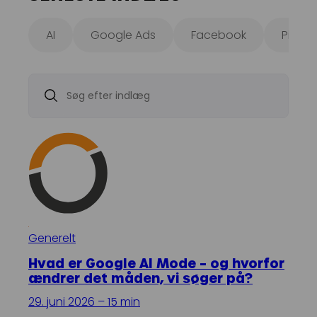
AI
Google Ads
Facebook
Pinter
Generelt
Hvad er Google AI Mode – og hvorfor
ændrer det måden, vi søger på?
29. juni 2026 – 15 min