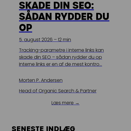
SKADE DIN SEO:
Kampagnemails
SÅDAN RYDDER DU
Leadgenerering
OP
E-mail automation
5. august 2026 – 12 min
TRACKING
Tracking-parametre i interne links kan
Server-Side Tracking
skade din SEO – sådan rydder du op
Interne links er en af de mest kontro…
Morten P. Andersen
Head of Organic Search & Partner
Læs mere →
SENESTE INDLÆG