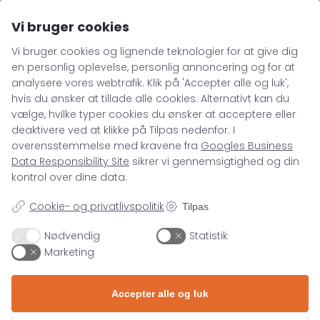
Du har set
21
ud af
114
indlæg
Vi bruger cookies
Indlæs flere indlæg
Vi bruger cookies og lignende teknologier for at give dig
en personlig oplevelse, personlig annoncering og for at
analysere vores webtrafik. Klik på 'Accepter alle og luk',
hvis du ønsker at tillade alle cookies. Alternativt kan du
NYHEDSBREV
vælge, hvilke typer cookies du ønsker at acceptere eller
FÅ VIDEN, DU KAN
deaktivere ved at klikke på Tilpas nedenfor. I
HANDLE
PÅ –
overensstemmelse med kravene fra
Googles Business
Data Responsibility Site
sikrer vi gennemsigtighed og din
DIREKTE I
kontrol over dine data.
INDBAKKEN
Cookie- og privatlivspolitik
Tilpas
Nødvendig
Statistik
Marketing
Ved tilmelding accepterer du, at ASENTO
må opbevare dine oplysninger i henhold til
Accepter alle og luk
vores
privatlivspolitik
. Du accepterer
samtidig, at ASENTO må sende dig e-mails