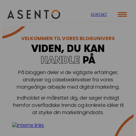
KONTAKT
Cases
VELKOMMEN TIL VORES BLOGUNIVERS
Specialer
VIDEN, DU KAN
Viden
ORGANIC SEARCH
HANDLE
PÅ
Om os
Blog
SEO
Nyhedsbrev
Mød teamet
På bloggen deler vi de vigtigste erfaringer,
GEO
Webinar
analyser og casebeskrivelser fra vores
mangeårige arbejde med digital marketing.
Karriere
Programmatic SEO
Whitepapers
Indholdet er målrettet dig, der søger indsigt
FÅ KORTLAGT DIN AI SYNLIGHED
fremfor overfladiske trends og konkrete idéer til
at styrke din marketingindsats.
PAID SOCIAL
Meta annoncering