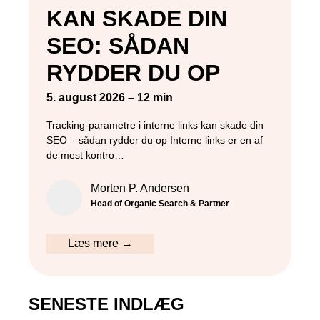
Kampagnemails
KAN SKADE DIN
Leadgenerering
SEO: SÅDAN
E-mail automation
RYDDER DU OP
TRACKING
5. august 2026 – 12 min
Tracking-parametre i interne links kan skade din
Server-Side Tracking
SEO – sådan rydder du op Interne links er en af
de mest kontro…
Morten P. Andersen
Head of Organic Search & Partner
Læs mere →
SENESTE INDLÆG