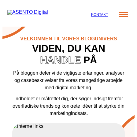
KONTAKT
Cases
VELKOMMEN TIL VORES BLOGUNIVERS
Specialer
VIDEN, DU KAN
Viden
ORGANIC SEARCH
HANDLE
PÅ
Om os
Blog
SEO
Nyhedsbrev
Mød teamet
På bloggen deler vi de vigtigste erfaringer, analyser
GEO
Webinar
og casebeskrivelser fra vores mangeårige arbejde
med digital marketing.
Karriere
Programmatic SEO
Whitepapers
Indholdet er målrettet dig, der søger indsigt fremfor
FÅ KORTLAGT DIN AI SYNLIGHED
overfladiske trends og konkrete idéer til at styrke din
marketingindsats.
PAID SOCIAL
Meta annoncering