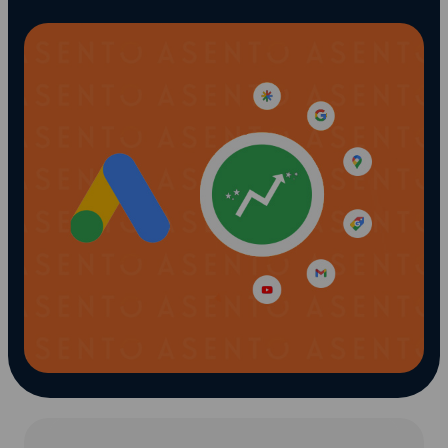
Snapchat annoncering
LinkedIn annoncering
Pinterest annoncering
TikTok annoncering
PAID SEARCH
Google Ads
Display annoncering
YouTube annoncering
Google shopping
Bing Ads
E-MAIL MARKETING