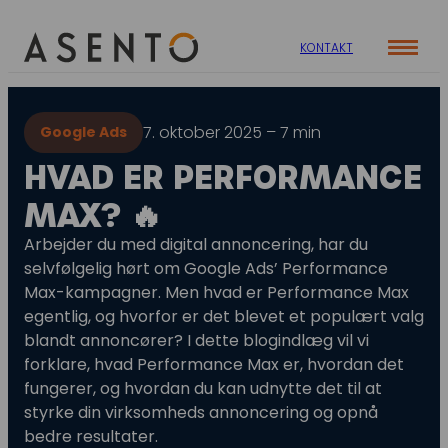
KONTAKT
Cases
7. oktober 2025 – 7 min
Google Ads
Specialer
Viden
HVAD ER PERFORMANCE
ORGANIC SEARCH
Om os
Blog
MAX? 🔥
SEO
Nyhedsbrev
Mød teamet
Arbejder du med digital annoncering, har du
GEO
Webinar
selvfølgelig hørt om Google Ads’ Performance
Karriere
Max-kampagner. Men hvad er Performance Max
Programmatic SEO
egentlig, og hvorfor er det blevet et populært valg
Whitepapers
FÅ KORTLAGT DIN AI SYNLIGHED
blandt annoncører? I dette blogindlæg vil vi
forklare, hvad Performance Max er, hvordan det
fungerer, og hvordan du kan udnytte det til at
PAID SOCIAL
styrke din virksomheds annoncering og opnå
bedre resultater.
Meta annoncering