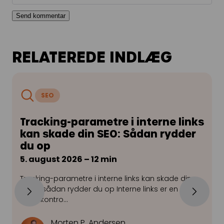
RELATEREDE INDLÆG
SEO
Tracking-parametre i interne links
kan skade din SEO: Sådan rydder
du op
5. august 2026 – 12 min
2
Tracking-parametre i interne links kan skade din
G
SEO – sådan rydder du op Interne links er en af de
f
mest kontro…
v
Morten P. Andersen