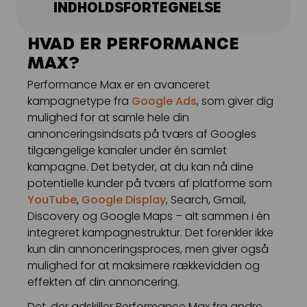
INDHOLDSFORTEGNELSE
Kampagnemails
Leadgenerering
HVAD ER PERFORMANCE
MAX?
E-mail automation
Performance Max er en avanceret
TRACKING
kampagnetype fra
Google Ads
, som giver dig
mulighed for at samle hele din
Server-Side Tracking
annonceringsindsats på tværs af Googles
tilgængelige kanaler under én samlet
kampagne. Det betyder, at du kan nå dine
potentielle kunder på tværs af platforme som
YouTube
,
Google Display
, Search, Gmail,
Discovery og Google Maps – alt sammen i én
integreret kampagnestruktur. Det forenkler ikke
kun din annonceringsproces, men giver også
mulighed for at maksimere rækkevidden og
effekten af din annoncering.
Det, der adskiller Performance Max fra andre