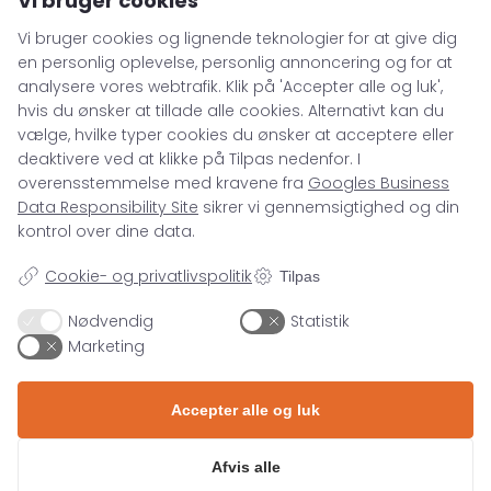
Vi bruger cookies
Vi bruger cookies og lignende teknologier for at give dig
en personlig oplevelse, personlig annoncering og for at
analysere vores webtrafik. Klik på 'Accepter alle og luk',
hvis du ønsker at tillade alle cookies. Alternativt kan du
Ved tilmelding accepterer du, at
ASENTO må opbevare dine
vælge, hvilke typer cookies du ønsker at acceptere eller
oplysninger i henhold til vores
deaktivere ved at klikke på Tilpas nedenfor. I
privatlivspolitik
. Du accepterer
overensstemmelse med kravene fra
Googles Business
samtidig, at ASENTO må sende
dig e-mails viden, nyheder mm.
Data Responsibility Site
sikrer vi gennemsigtighed og din
Du kan til enhver tid afmelde dig
kontrol over dine data.
disse e-mails.
Cookie- og privatlivspolitik
Tilpas
Nødvendig
Statistik
Marketing
Accepter alle og luk
Afvis alle