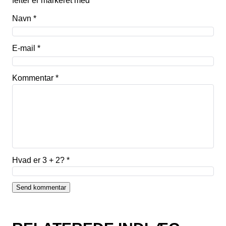
felter er markeret med
*
Navn
*
E-mail
*
Kommentar
*
Hvad er 3 + 2?
*