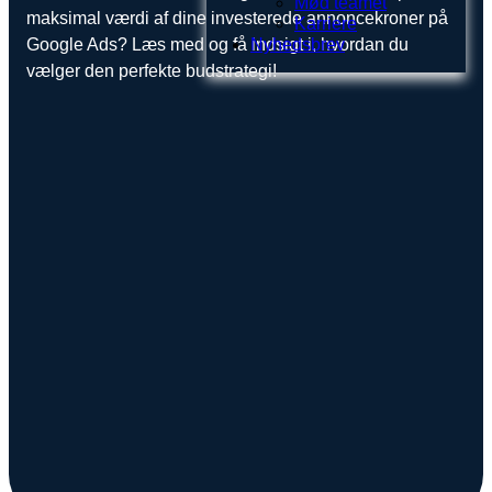
Mød teamet
maksimal værdi af dine investerede annoncekroner på
Karriere
Google Ads? Læs med og få indsigt i, hvordan du
Nyhedsbrev
vælger den perfekte budstrategi!