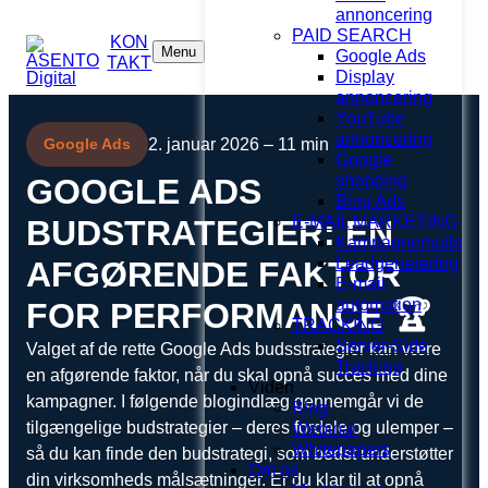
annoncering
PAID SEARCH
KON
Menu
Google Ads
TAKT
Display
annoncering
YouTube
annoncering
2. januar 2026 – 11 min
Google Ads
Google
shopping
GOOGLE ADS
Bing Ads
E-MAIL MARKETING
BUDSTRATEGIER: EN
Kampagnemails
Leadgenerering
AFGØRENDE FAKTOR
E-mail
automation
FOR PERFORMANCE 🏆
TRACKING
Server-Side
Valget af de rette Google Ads budsstrategier kan være
Tracking
en afgørende faktor, når du skal opnå succes med dine
Viden
kampagner. I følgende blogindlæg gennemgår vi de
Blog
tilgængelige budstrategier – deres fordele og ulemper –
Webinar
Whitepapers
så du kan finde den budstrategi, som bedst understøtter
Om os
din virksomheds målsætninger. Er du klar til at opnå