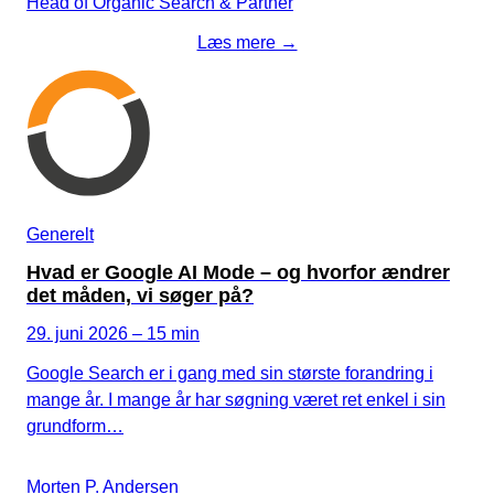
Head of Organic Search & Partner
Læs mere →
Generelt
Hvad er Google AI Mode – og hvorfor ændrer
det måden, vi søger på?
29. juni 2026 – 15 min
Google Search er i gang med sin største forandring i
mange år. I mange år har søgning været ret enkel i sin
grundform…
Morten P. Andersen