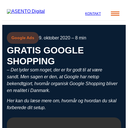
KONTAKT
Cases
9. oktober 2020 – 8 min
Google Ads
Specialer
Viden
GRATIS GOOGLE
ORGANIC SEARCH
Om os
SHOPPING
Blog
SEO
Nyhedsbrev
Mød teamet
– Det lyder som noget, der er for godt til at være
GEO
Webinar
sandt.
Men sagen er den, at
Google har netop
Karriere
Programmatic SEO
bekendtgjort, hvornår organisk Google Shopping bliver
en realitet i Danmark.
Whitepapers
FÅ KORTLAGT DIN AI SYNLIGHED
Her kan du læse mere om, hvornår og hvordan du skal
forberede dit setup.
PAID SOCIAL
Meta annoncering