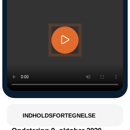
Snapchat annoncering
LinkedIn annoncering
Pinterest annoncering
TikTok annoncering
PAID SEARCH
Google Ads
Display annoncering
YouTube annoncering
Google shopping
Bing Ads
INDHOLDSFORTEGNELSE
E-MAIL MARKETING