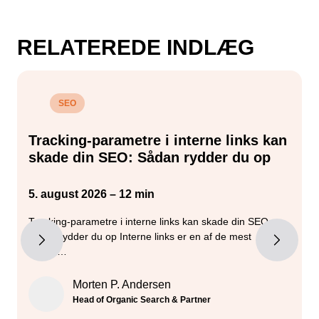
RELATEREDE INDLÆG
SEO
Tracking-parametre i interne links kan
skade din SEO: Sådan rydder du op
5. august 2026 – 12 min
2
Tracking-parametre i interne links kan skade din SEO –
G
sådan rydder du op Interne links er en af de mest
m
kontro…
g
Morten P. Andersen
Head of Organic Search & Partner