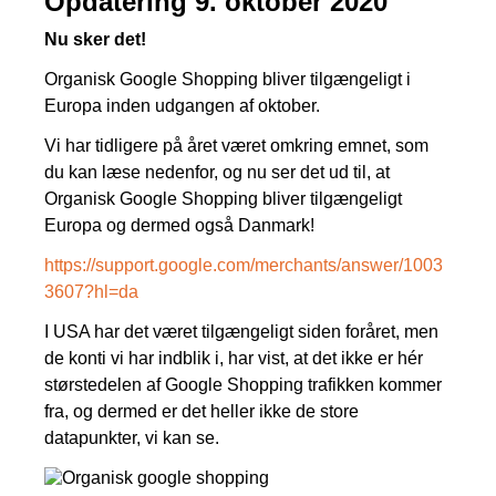
Opdatering 9. oktober 2020
Kampagnemails
Nu sker det!
Leadgenerering
Organisk Google Shopping bliver tilgængeligt i
E-mail automation
Europa inden udgangen af oktober.
Vi har tidligere på året været omkring emnet, som
TRACKING
du kan læse nedenfor, og nu ser det ud til, at
Server-Side Tracking
Organisk Google Shopping bliver tilgængeligt
Europa og dermed også Danmark!
https://support.google.com/merchants/answer/1003
3607?hl=da
I USA har det været tilgængeligt siden foråret, men
de konti vi har indblik i, har vist, at det ikke er hér
størstedelen af Google Shopping trafikken kommer
fra, og dermed er det heller ikke de store
datapunkter, vi kan se.