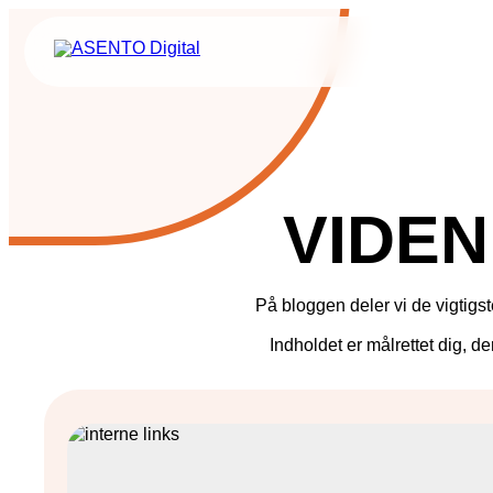
ORGANIC SEARCH
PAID 
SEO
Meta annonce
GEO
Snapchat ann
VIDEN
Programmatic SEO
LinkedIn ann
FÅ KORTLAGT DIN AI SYNLIGHED
Pinterest ann
På bloggen deler vi de vigtigs
TikTok annon
Indholdet er målrettet dig, de