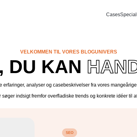
Cases
Special
Bl
SOCIAL
PAID SEARCH
E-MA
ring
Google Ads
Kampagnemai
We
VELKOMMEN TIL VORES BLOGUNIVERS
oncering
Display annoncering
Leadgenereri
, DU KAN
HAN
Wh
oncering
YouTube annoncering
E-mail autom
oncering
Google shopping
te erfaringer, analyser og casebeskrivelser fra vores mangeårige
cering
Bing Ads
r søger indsigt fremfor overfladiske trends og konkrete idéer til 
SEO