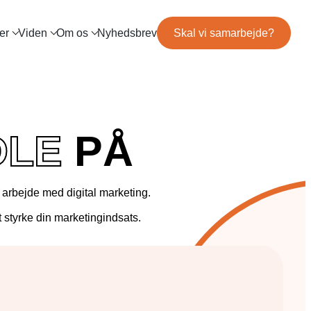
er
Viden
Om os
Nyhedsbrev
Skal vi samarbejde?
og
Mød teamet
IL MARKETING
TRACKING
ls
Server-Side Tracking
binar
Karriere
ng
DLE
PÅ
itepapers
ation
 arbejde med digital marketing.
at styrke din marketingindsats.