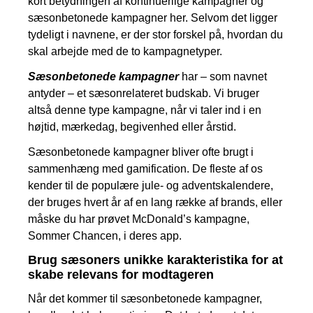
kort betydningen af kontinuerlige kampagner og
sæsonbetonede kampagner her. Selvom det ligger
tydeligt i navnene, er der stor forskel på, hvordan du
skal arbejde med de to kampagnetyper.
Sæsonbetonede kampagner
har – som navnet
antyder – et sæsonrelateret budskab. Vi bruger
altså denne type kampagne, når vi taler ind i en
højtid, mærkedag, begivenhed eller årstid.
Sæsonbetonede kampagner bliver ofte brugt i
sammenhæng med gamification. De fleste af os
kender til de populære jule- og adventskalendere,
der bruges hvert år af en lang række af brands, eller
måske du har prøvet McDonald’s kampagne,
Sommer Chancen, i deres app.
Brug sæsoners unikke karakteristika for at
skabe relevans for modtageren
Når det kommer til sæsonbetonede kampagner,