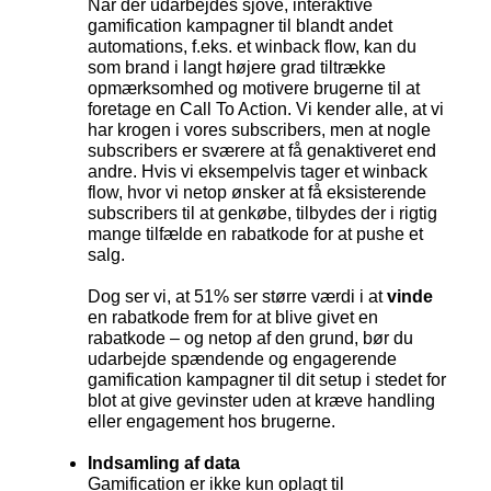
Når der udarbejdes sjove, interaktive
gamification kampagner til blandt andet
automations, f.eks. et winback flow, kan du
som brand i langt højere grad tiltrække
opmærksomhed og motivere brugerne til at
foretage en Call To Action. Vi kender alle, at vi
har krogen i vores subscribers, men at nogle
subscribers er sværere at få genaktiveret end
andre. Hvis vi eksempelvis tager et winback
flow, hvor vi netop ønsker at få eksisterende
subscribers til at genkøbe, tilbydes der i rigtig
mange tilfælde en rabatkode for at pushe et
salg.
Dog ser vi, at 51% ser større værdi i at
vinde
en rabatkode frem for at blive givet en
rabatkode – og netop af den grund, bør du
udarbejde spændende og engagerende
gamification kampagner til dit setup i stedet for
blot at give gevinster uden at kræve handling
eller engagement hos brugerne.
Indsamling af data
Gamification er ikke kun oplagt til