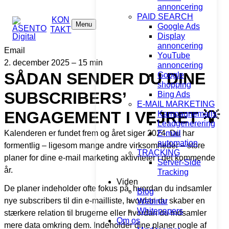
annoncering
PAID SEARCH
KON
Menu
Google Ads
TAKT
Display
annoncering
Email
YouTube
2. december 2025 – 15 min
annoncering
SÅDAN SENDER DU DINE
Google
shopping
SUBSCRIBERS’
Bing Ads
E-MAIL MARKETING
ENGAGEMENT I VEJRET 💡
Kampagnemails
Leadgenerering
Kalenderen er fundet frem og året siger 2024. Du har
E-mail
automation
formentlig – ligesom mange andre virksomheder – store
TRACKING
planer for dine e-mail marketing aktiviteter i det kommende
Server-Side
år.
Tracking
Viden
De planer indeholder ofte fokus på, hvordan du indsamler
Blog
nye subscribers til din e-mailliste, hvordan du skaber en
Webinar
Whitepapers
stærkere relation til brugerne eller hvordan du indsamler
Om os
mere data omkring dem. Indeholder dine planer nogle af