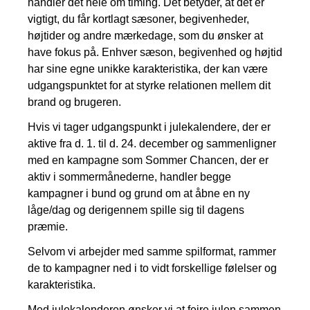
handler det hele om timing. Det betyder, at det er
vigtigt, du får kortlagt sæsoner, begivenheder,
højtider og andre mærkedage, som du ønsker at
have fokus på. Enhver sæson, begivenhed og højtid
har sine egne unikke karakteristika, der kan være
udgangspunktet for at styrke relationen mellem dit
brand og brugeren.
Hvis vi tager udgangspunkt i julekalendere, der er
aktive fra d. 1. til d. 24. december og sammenligner
med en kampagne som Sommer Chancen, der er
aktiv i sommermånederne, handler begge
kampagner i bund og grund om at åbne en ny
låge/dag og derigennem spille sig til dagens
præmie.
Selvom vi arbejder med samme spilformat, rammer
de to kampagner ned i to vidt forskellige følelser og
karakteristika.
Med julekalenderen ønsker vi at fejre julen sammen