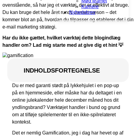
Mød teamet
ovenstående, så har jeg et værktøj, der er effektivt at bruge.
Karriere
Du kan bruge det hele året rundt, uanset sæson – det
Nyhedsbrev
kommer blot an på, hvordan du tilpasser og etablerer det i din
e-mail marketing strategi.
Har du ikke gættet, hvilket værktøj dette blogindlæg
handler om? Lad mig starte med at give dig et hint 💡
INDHOLDSFORTEGNELSE
Du er med garanti stødt på lykkehjulet i en pop-up
på en hjemmeside, eller måske har du deltaget i en
online julekalender hele december måned hos dit
yndlingsbrand? Værktøjet handler i bund og grund
om at tilføje spilelementer til en ikke-spilrelateret
kontekst.
Det er nemlig Gamification, jeg i dag har hevet op af