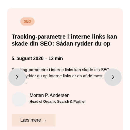
SEO
Tracking-parametre i interne links kan
skade din SEO: Sådan rydder du op
5. august 2026 – 12 min
5
Tracking-parametre i interne links kan skade din SEO –
H
sådan rydder du op Interne links er en af de mest
s
kontro…
f
Morten P. Andersen
Head of Organic Search & Partner
Læs mere →