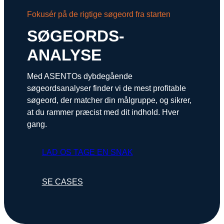
Snapchat annoncering
Fokusér på de rigtige søgeord fra starten
LinkedIn annoncering
SØGEORDS-
Pinterest annoncering
ANALYSE
TikTok annoncering
Med ASENTOs dybdegående
søgeordsanalyser finder vi de mest profitable
PAID SEARCH
søgeord, der matcher din målgruppe, og sikrer,
at du rammer præcist med dit indhold. Hver
Google Ads
gang.
Display annoncering
YouTube annoncering
LAD OS TAGE EN SNAK
Google shopping
SE CASES
Bing Ads
E-MAIL MARKETING