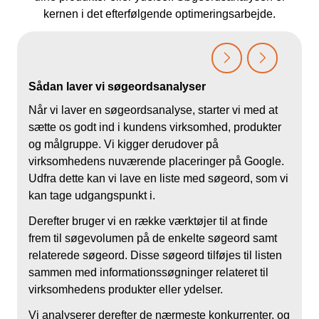
kernen i det efterfølgende optimeringsarbejde.
Sådan laver vi søgeordsanalyser
Når vi laver en søgeordsanalyse, starter vi med at
S
sætte os godt ind i kundens virksomhed, produkter
i
og målgruppe. Vi kigger derudover på
s
virksomhedens nuværende placeringer på Google.
s
Udfra dette kan vi lave en liste med søgeord, som vi
s
kan tage udgangspunkt i.
p
v
Derefter bruger vi en række værktøjer til at finde
frem til søgevolumen på de enkelte søgeord samt
A
relaterede søgeord. Disse søgeord tilføjes til listen
S
sammen med informationssøgninger relateret til
t
virksomhedens produkter eller ydelser.
o
Vi analyserer derefter de nærmeste konkurrenter, og