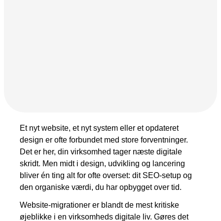
Snapchat annoncering
LinkedIn annoncering
Pinterest annoncering
TikTok annoncering
PAID SEARCH
Google Ads
Et nyt website, et nyt system eller et opdateret
Display annoncering
design er ofte forbundet med store forventninger.
YouTube annoncering
Det er her, din virksomhed tager næste digitale
skridt. Men midt i design, udvikling og lancering
Google shopping
bliver én ting alt for ofte overset: dit SEO-setup og
Bing Ads
den organiske værdi, du har opbygget over tid.
Website-migrationer er blandt de mest kritiske
E-MAIL MARKETING
øjeblikke i en virksomheds digitale liv. Gøres det