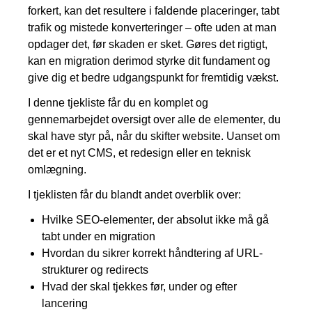
Kampagnemails
forkert, kan det resultere i faldende placeringer, tabt
trafik og mistede konverteringer – ofte uden at man
Leadgenerering
opdager det, før skaden er sket. Gøres det rigtigt,
kan en migration derimod styrke dit fundament og
E-mail automation
give dig et bedre udgangspunkt for fremtidig vækst.
TRACKING
I denne tjekliste får du en komplet og
gennemarbejdet oversigt over alle de elementer, du
Server-Side Tracking
skal have styr på, når du skifter website. Uanset om
det er et nyt CMS, et redesign eller en teknisk
omlægning.
I tjeklisten får du blandt andet overblik over:
Hvilke SEO-elementer, der absolut ikke må gå
tabt under en migration
Hvordan du sikrer korrekt håndtering af URL-
strukturer og redirects
Hvad der skal tjekkes før, under og efter
lancering