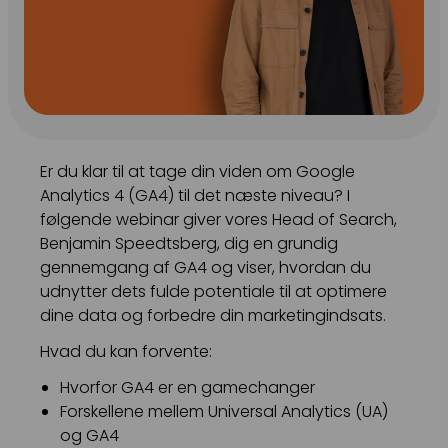
Snapchat annoncering
LinkedIn annoncering
Pinterest annoncering
TikTok annoncering
Er du klar til at tage din viden om Google
PAID SEARCH
Analytics 4 (GA4) til det næste niveau? I
følgende webinar giver vores Head of Search,
Google Ads
Benjamin Speedtsberg, dig en grundig
Display annoncering
gennemgang af GA4 og viser, hvordan du
udnytter dets fulde potentiale til at optimere
YouTube annoncering
dine data og forbedre din marketingindsats.
Google shopping
Hvad du kan forvente:
Bing Ads
Hvorfor GA4 er en gamechanger
Forskellene mellem Universal Analytics (UA)
E-MAIL MARKETING
og GA4