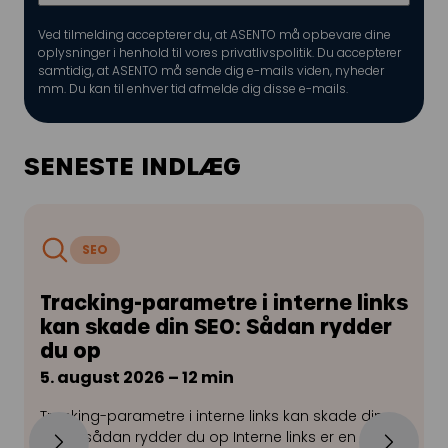
Ved tilmelding accepterer du, at ASENTO må opbevare dine
oplysninger i henhold til vores
privatlivspolitik
. Du accepterer
samtidig, at ASENTO må sende dig e-mails viden, nyheder
mm. Du kan til enhver tid afmelde dig disse e-mails.
SENESTE INDLÆG
SEO
Tracking-parametre i interne links
kan skade din SEO: Sådan rydder
du op
5. august 2026 – 12 min
2
Tracking-parametre i interne links kan skade din
G
SEO – sådan rydder du op Interne links er en af de
f