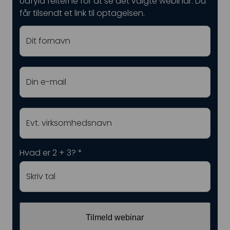
Udfyld felterne for at se det valgte webinar. Du
får tilsendt et link til optagelsen.
Hvad er 2 + 3? *