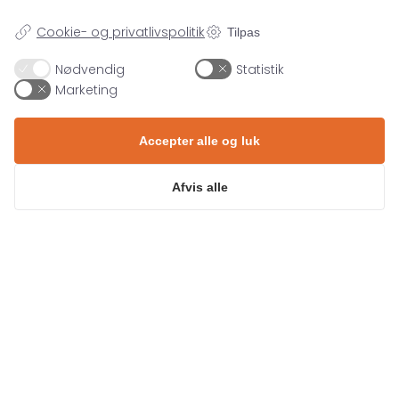
Kontakt os
Cookie- og privatlivspolitik
Tilpas
Nødvendig
Statistik
Marketing
71 99 26 04
Accepter alle og luk
kontakt@asento.dk
Afvis alle
SPECIALER
Paid Social
VIDEN
Paid Search
Organic Search
Blog
FIND OS
E-mail Marketing