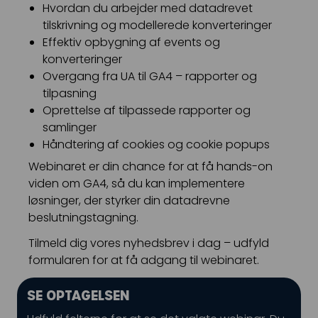
Hvordan du arbejder med datadrevet
Kampagnemails
tilskrivning og modellerede konverteringer
Leadgenerering
Effektiv opbygning af events og
konverteringer
E-mail automation
Overgang fra UA til GA4 – rapporter og
tilpasning
TRACKING
Oprettelse af tilpassede rapporter og
Server-Side Tracking
samlinger
Håndtering af cookies og cookie popups
Webinaret er din chance for at få hands-on
viden om GA4, så du kan implementere
løsninger, der styrker din datadrevne
beslutningstagning.
Tilmeld dig vores nyhedsbrev i dag – udfyld
formularen for at få adgang til webinaret.
SE OPTAGELSEN